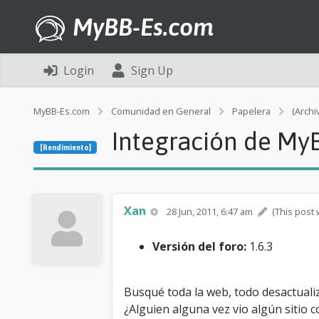
MyBB-Es.com
Login
Sign Up
MyBB-Es.com
Comunidad en General
Papelera
(Archi
Integración de MyB
[Rendimiento]
Xan
28 Jun, 2011, 6:47 am
(This post 
Versión del foro:
1.6.3
Busqué toda la web, todo desactual
¿Alguien alguna vez vio algún siti