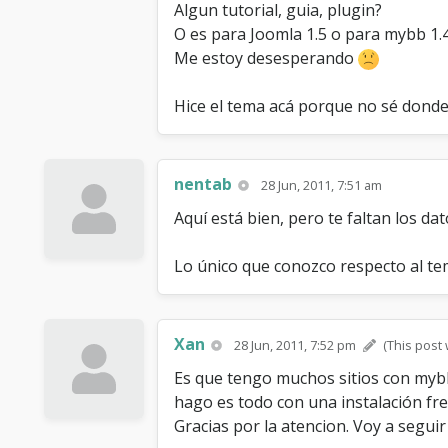
Algun tutorial, guia, plugin?
O es para Joomla 1.5 o para mybb 1.
Me estoy desesperando
Hice el tema acá porque no sé donde 
nentab
28 Jun, 2011, 7:51 am
Aquí está bien, pero te faltan los da
Lo único que conozco respecto al te
Xan
28 Jun, 2011, 7:52 pm
(This post 
Es que tengo muchos sitios con mybb 
hago es todo con una instalación fre
Gracias por la atencion. Voy a segui