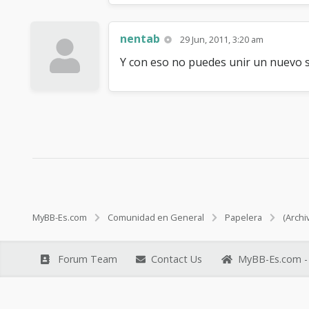
nentab
29 Jun, 2011, 3:20 am
Y con eso no puedes unir un nuevo s
MyBB-Es.com
Comunidad en General
Papelera
(Archi
Forum Team
Contact Us
MyBB-Es.com - 