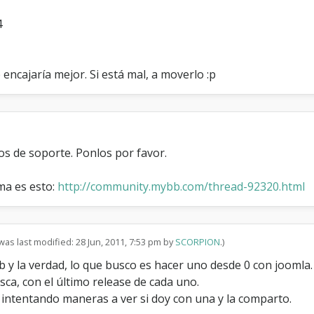
y
B
4
B
1
.
encajaría mejor. Si está mal, a moverlo :p
6
.
3
c
o
n
tos de soporte. Ponlos por favor.
J
o
o
ma es esto:
http://community.mybb.com/thread-92320.html
m
l
a
1
was last modified: 28 Jun, 2011, 7:53 pm by
SCORPION
.)
.
6
y la verdad, lo que busco es hacer uno desde 0 con joomla.
sca, con el último release de cada uno.
r intentando maneras a ver si doy con una y la comparto.