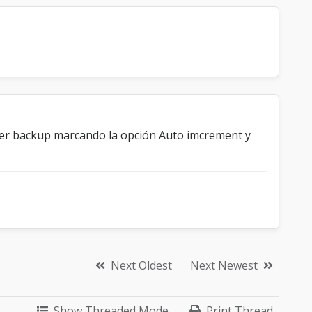
hacer backup marcando la opción Auto imcrement y
Next Oldest
Next Newest
Show Threaded Mode
Print Thread