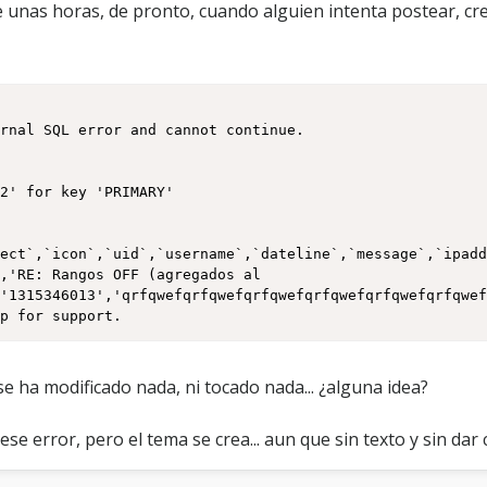
e unas horas, de pronto, cuando alguien intenta postear, cr
rnal SQL error and cannot continue.

2' for key 'PRIMARY'

ect`,`icon`,`uid`,`username`,`dateline`,`message`,`ipadd
,'RE: Rangos OFF (agregados al 
'1315346013','qrfqwefqrfqwefqrfqwefqrfqwefqrfqwefqrfqwef
up for support.
 ha modificado nada, ni tocado nada... ¿alguna idea?
 ese error, pero el tema se crea... aun que sin texto y sin da