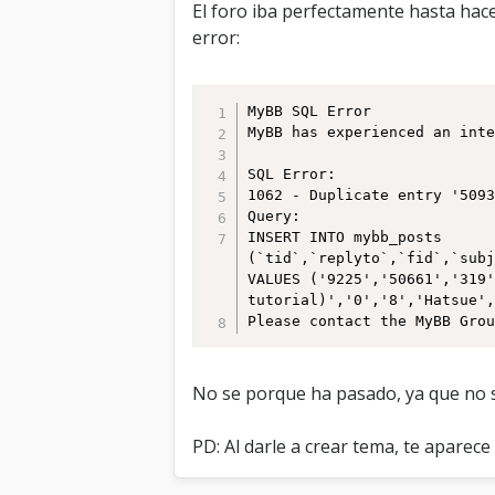
El foro iba perfectamente hasta hac
error:
MyBB SQL Error

MyBB has experienced an inte
SQL Error:

1062 - Duplicate entry '5093
Query:

INSERT INTO mybb_posts 
(`tid`,`replyto`,`fid`,`subj
VALUES ('9225','50661','319'
tutorial)','0','8','Hatsue',
Please contact the MyBB Gro
No se porque ha pasado, ya que no se
PD: Al darle a crear tema, te aparece