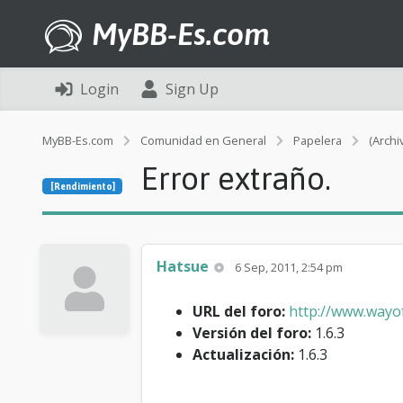
MyBB-Es.com
Login
Sign Up
MyBB-Es.com
Comunidad en General
Papelera
(Archi
Error extraño.
[Rendimiento]
Hatsue
6 Sep, 2011, 2:54 pm
URL del foro:
http://www.wayof
Versión del foro:
1.6.3
Actualización:
1.6.3