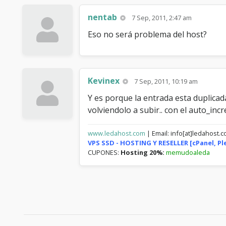
nentab
7 Sep, 2011, 2:47 am
Eso no será problema del host?
Kevinex
7 Sep, 2011, 10:19 am
Y es porque la entrada esta duplicad
volviendolo a subir.. con el auto_in
www.ledahost.com
| Email: info[at]ledahost.
VPS SSD - HOSTING Y RESELLER [cPanel, P
CUPONES:
Hosting 20%:
memudoaleda