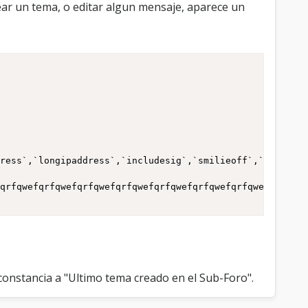
ear un tema, o editar algun mensaje, aparece un
ress`,`longipaddress`,`includesig`,`smilieoff`,`visible`
qrfqwefqrfqwefqrfqwefqrfqwefqrfqwefqrfqwefqrfqwefqrfqwef
r constancia a "Ultimo tema creado en el Sub-Foro".