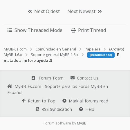
Next Oldest
Next Newest
Show Threaded Mode
Print Thread
MyBB-Es.com
Comunidad en General
Papelera
(Archivo)
MyBB 1.6.x
Soporte general MyBB 1.6.x
E
[Rendimiento]
matado a mi foro ayuda :S
Forum Team
Contact Us
MyBB-Es.com - Soporte para los Foros MyBB en
Español
Return to Top
Mark all forums read
RSS Syndication
Help
Forum software by
MyBB