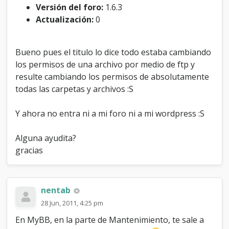
o
Versión del foro:
1.6.3
a
Actualización:
0
y
u
d
Bueno pues el titulo lo dice todo estaba cambiando
a
los permisos de una archivo por medio de ftp y
:
S
resulte cambiando los permisos de absolutamente
todas las carpetas y archivos :S
Y ahora no entra ni a mi foro ni a mi wordpress :S
Alguna ayudita?
gracias
nentab
28 Jun, 2011, 4:25 pm
En MyBB, en la parte de Mantenimiento, te sale a