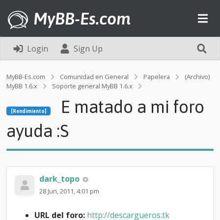
MyBB-Es.com
Login
Sign Up
MyBB-Es.com
Comunidad en General
Papelera
(Archivo)
MyBB 1.6.x
Soporte general MyBB 1.6.x
[Rendimiento]
E matado a mi foro
E
[Rendimiento]
m
a
ayuda :S
t
a
d
o
a
dark_topo
m
i
28 Jun, 2011, 4:01 pm
f
o
URL del foro:
http://descargueros.tk
r