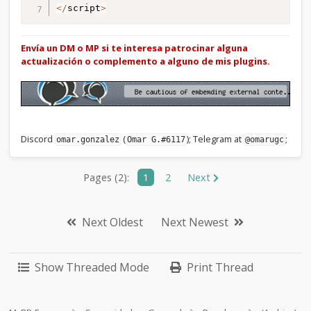
<
/
script
>
Envía un DM o MP si te interesa patrocinar alguna
actualización o complemento a alguno de mis plugins.
Discord
(
); Telegram at
;
omar.gonzalez
Omar G.#6117
@omarugc
Pages (2):
1
2
Next
Next Oldest
Next Newest
Show Threaded Mode
Print Thread