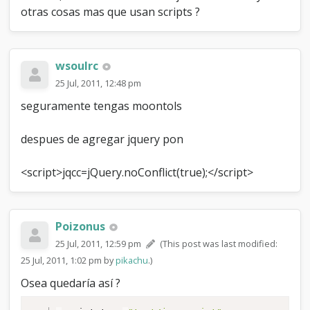
otras cosas mas que usan scripts ?
wsoulrc
25 Jul, 2011, 12:48 pm
seguramente tengas moontols
despues de agregar jquery pon
<script>jqcc=jQuery.noConflict(true);</script>
Poizonus
25 Jul, 2011, 12:59 pm
(This post was last modified:
25 Jul, 2011, 1:02 pm by
pikachu
.)
Osea quedaría así ?