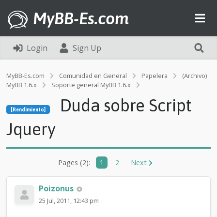
MyBB-Es.com
Login
Sign Up
MyBB-Es.com
Comunidad en General
Papelera
(Archivo)
MyBB 1.6.x
Soporte general MyBB 1.6.x
[Rendimiento]
Duda sobre Script
D
[Rendimiento]
u
d
Jquery
a
s
o
b
Pages (2):
1
2
Next
r
e
S
Poizonus
c
25 Jul, 2011, 12:43 pm
r
i