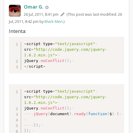
Omar G.
26 Jul, 2011, 8:41 pm
(This post was last modified: 26
Jul, 2011, 8:42 pm by
Black Men
.)
Intenta:
<
script
type
=
"text/javascript"
src
=
"http://code.jquery.com/jquery-
1.6.2.min.js"
>
jQuery
.
noConflict
(
)
;
<
/
script
>
<
script
type
=
"text/javascript"
src
=
"http://code.jquery.com/jquery-
1.6.2.min.js"
>
jQuery
.
noConflict
(
)
;
jQuery
(
document
)
.
ready
(
function
(
$
)
{
}
)
;
}
)
;