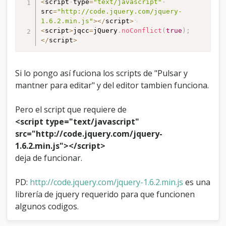
<
script
type
=
"text/javascript"
src
=
"http://code.jquery.com/jquery-
1.6.2.min.js"
>
<
/
script
>
<
script
>
jqcc
=
jQuery
.
noConflict
(
true
)
;
<
/
script
>
Si lo pongo así fuciona los scripts de "Pulsar y
mantner para editar" y del editor tambien funciona.
Pero el script que requiere de
<script type="text/javascript"
src="http://code.jquery.com/jquery-
1.6.2.min.js"></script>
deja de funcionar.
PD:
http://code.jquery.com/jquery-1.6.2.min.js
es una
librería de jquery requerido para que funcionen
algunos codigos.