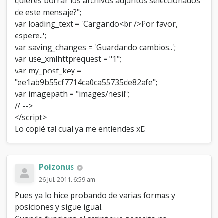
quieres borrar los archivos adjuntos seleccionados
de este mensaje?";
var loading_text = 'Cargando<br />Por favor,
espere..';
var saving_changes = 'Guardando cambios..';
var use_xmlhttprequest = "1";
var my_post_key =
"ee1ab9b55cf7714ca0ca55735de82afe";
var imagepath = "images/nesil";
// -->
</script>
Lo copié tal cual ya me entiendes xD
Poizonus
26 Jul, 2011, 6:59 am
Pues ya lo hice probando de varias formas y
posiciones y sigue igual.