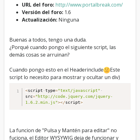
p
URL del foro:
http://www.portalbreak.com/
t
Versión del foro:
1.6
J
Actualización:
Ninguna
q
u
e
Buenas a todos, tengo una duda.
r
y
¿Porqué cuando pongo el siguiente script, las
demás cosas se arruinan?
Cuando pongo esto en el Headerinclude
Este
script lo necesito para mostrar y ocultar un div)
<
script
type
=
"text/javascript"
src
=
"http://code.jquery.com/jquery-
1.6.2.min.js"
>
<
/
script
>
La funcion de "Pulsa y Mantén para editar" no
fuciona, el Editor WYSYWIG deja de funcionar y