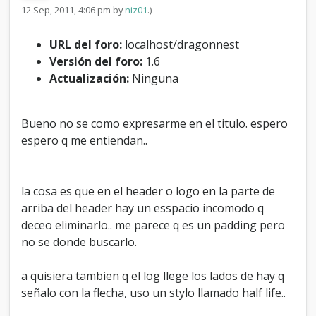
i
12 Sep, 2011, 4:06 pm by
niz01
.)
n
g
URL del foro:
localhost/dragonnest
d
Versión del foro:
1.6
e
h
Actualización:
Ninguna
e
a
d
Bueno no se como expresarme en el titulo. espero
e
espero q me entiendan..
r
y
e
l
la cosa es que en el header o logo en la parte de
a
arriba del header hay un esspacio incomodo q
n
c
deceo eliminarlo.. me parece q es un padding pero
h
no se donde buscarlo.
o
d
a quisiera tambien q el log llege los lados de hay q
e
C
señalo con la flecha, uso un stylo llamado half life..
a