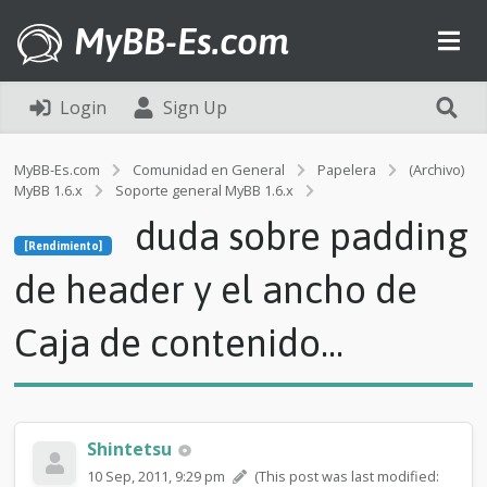
MyBB-Es.com
Login
Sign Up
MyBB-Es.com
Comunidad en General
Papelera
(Archivo)
MyBB 1.6.x
Soporte general MyBB 1.6.x
[Rendimiento]
duda sobre padding
d
[Rendimiento]
u
d
de header y el ancho de
a
s
Caja de contenido...
o
b
r
e
p
a
Shintetsu
d
10 Sep, 2011, 9:29 pm
(This post was last modified:
d