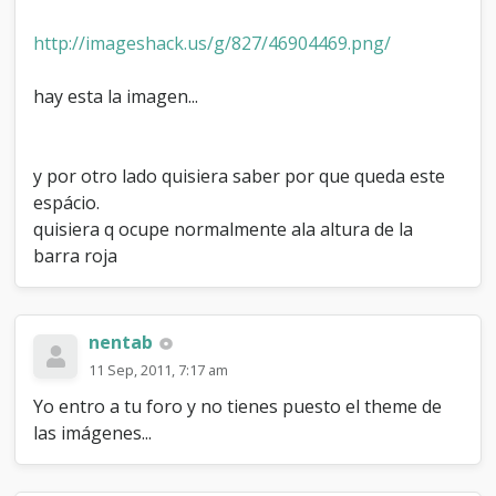
j
a
http://imageshack.us/g/827/46904469.png/
d
e
c
hay esta la imagen...
o
n
t
e
y por otro lado quisiera saber por que queda este
n
espácio.
i
quisiera q ocupe normalmente ala altura de la
d
o
barra roja
.
.
.
nentab
11 Sep, 2011, 7:17 am
Yo entro a tu foro y no tienes puesto el theme de
las imágenes...