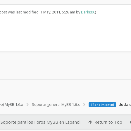
e
m
a
 post was last modified: 1 May, 2011, 5:26 am by
DarkisX
.)
vo) MyBB 1.6.x
Soporte general MyBB 1.6.x
duda c
[Rendimiento]
Soporte para los Foros MyBB en Español
Return to Top