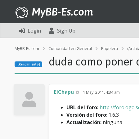
MyBB-Es.com
Login
Sign Up
MyBB-Es.com
Comunidad en General
Papelera
(Archi
duda como poner da
[Rendimiento]
ElChapu
1 May, 2011, 4:34 am
URL del foro:
http://foro.ogc-
Versión del foro:
1.6.3
Actualización:
ninguna