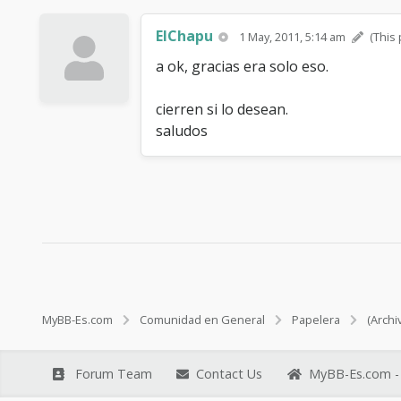
ElChapu
1 May, 2011, 5:14 am
(This
a ok, gracias era solo eso.
cierren si lo desean.
saludos
MyBB-Es.com
Comunidad en General
Papelera
(Archi
Forum Team
Contact Us
MyBB-Es.com - 