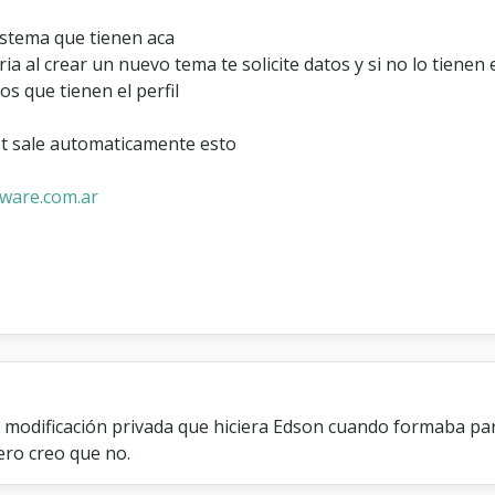
a
t
istema que tienen aca
o
 al crear un nuevo tema te solicite datos y si no lo tienen en e
s
tos que tienen el perfil
d
e
l
st sale automaticamente esto
p
e
tware.com.ar
r
f
i
l
a
l
c
r
e
a
r
a modificación privada que hiciera Edson cuando formaba pa
u
ero creo que no.
n
t