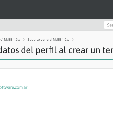
vo) MyBB 1.6.x
Soporte general MyBB 1.6.x
[Rendimiento]
tos del perfil al crear un t
d
u
d
a
c
o
m
o
software.com.ar
p
o
n
e
r
d