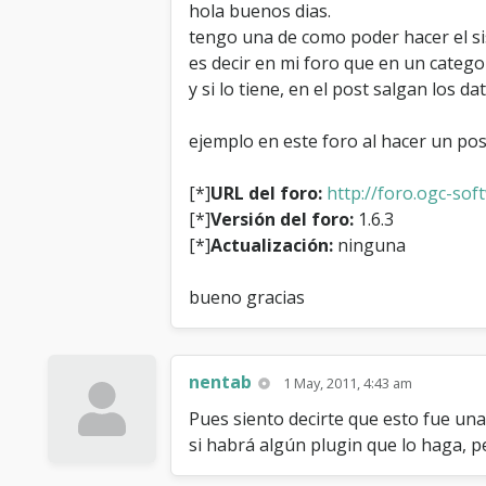
hola buenos dias.
tengo una de como poder hacer el s
es decir en mi foro que en un categoria
y si lo tiene, en el post salgan los da
ejemplo en este foro al hacer un po
[*]
URL del foro:
http://foro.ogc-sof
[*]
Versión del foro:
1.6.3
[*]
Actualización:
ninguna
bueno gracias
nentab
1 May, 2011, 4:43 am
Pues siento decirte que esto fue un
si habrá algún plugin que lo haga, p