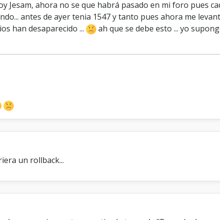
 Jesam, ahora no se que habrá pasado en mi foro pues cada
U
s
ndo... antes de ayer tenia 1547 y tanto pues ahora me levan
u
rios han desaparecido ...
ah que se debe esto ... yo supo
a
r
i
o
s
R
e
g
i
s
t
r
a
d
iera un rollback...
o
s
:
(