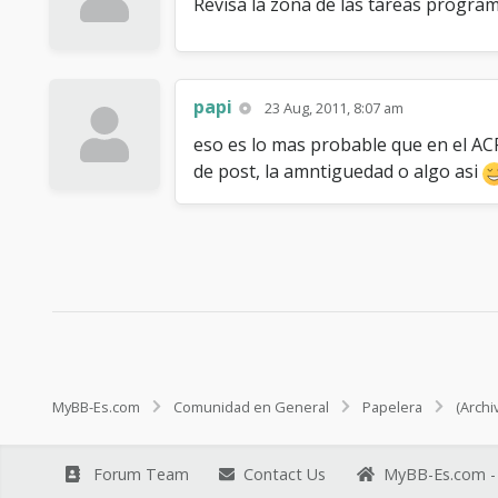
Revisa la zona de las tareas programa
papi
23 Aug, 2011, 8:07 am
eso es lo mas probable que en el AC
de post, la amntiguedad o algo asi
MyBB-Es.com
Comunidad en General
Papelera
(Archi
Forum Team
Contact Us
MyBB-Es.com - 