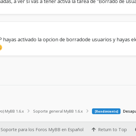
das, a ver si vas a tener activa la tarea de "Borrado de usua
P hayas activado la opcion de borradode usuarios y hayas 
vo) MyBB 1.6.x
Soporte general MyBB 1.6.x
Desapa
[Rendimiento]
Soporte para los Foros MyBB en Español
Return to Top