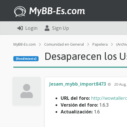
MyBB-Es.com
Login
Sign Up
MyBB-Es.com
Comunidad en General
Papelera
(Archi
Desaparecen los Us
[Rendimiento]
Jesam_mybb_import8473
20 Aug,
URL del foro:
http://wowtaller
Versión del foro:
1.6.3
Actualización:
1.6