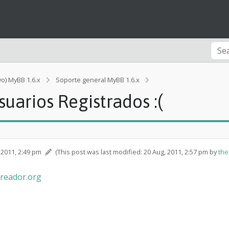
vo) MyBB 1.6.x
Soporte general MyBB 1.6.x
[Rendimiento]
uarios Registrados :(
D
e
s
a
p
a
 2011, 2:49 pm
(This post was last modified: 20 Aug, 2011, 2:57 pm by
th
r
e
creador.org
c
e
n
l
o
s