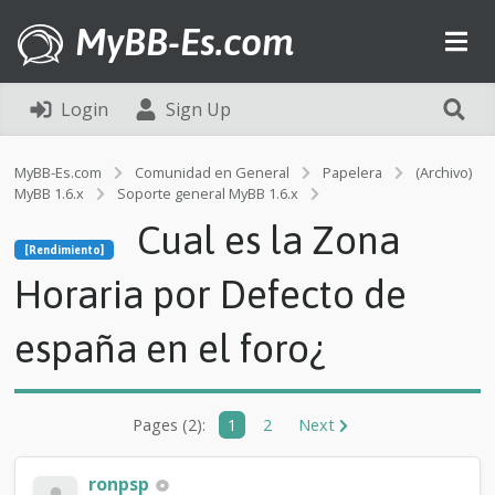
MyBB-Es.com
Login
Sign Up
MyBB-Es.com
Comunidad en General
Papelera
(Archivo)
MyBB 1.6.x
Soporte general MyBB 1.6.x
[Rendimiento]
Cual es la Zona
C
[Rendimiento]
u
a
Horaria por Defecto de
l
e
españa en el foro¿
s
l
a
Z
o
Pages (2):
1
2
Next
n
a
ronpsp
H