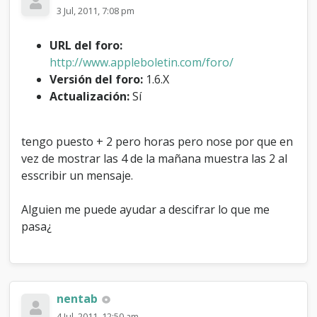
o
3 Jul, 2011, 7:08 pm
r
a
URL del foro:
r
http://www.appleboletin.com/foro/
i
a
Versión del foro:
1.6.X
p
Actualización:
Sí
o
r
D
tengo puesto + 2 pero horas pero nose por que en
e
f
vez de mostrar las 4 de la mañana muestra las 2 al
e
esscribir un mensaje.
c
t
Alguien me puede ayudar a descifrar lo que me
o
d
pasa¿
e
e
s
p
a
nentab
ñ
4 Jul, 2011, 12:50 am