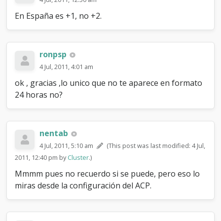
a
e
En España es +1, no +2.
n
e
l
f
ronpsp
o
r
4 Jul, 2011, 4:01 am
o
ok , gracias ,lo unico que no te aparece en formato
¿
24 horas no?
nentab
4 Jul, 2011, 5:10 am
(This post was last modified: 4 Jul,
2011, 12:40 pm by
Cluster
.)
Mmmm pues no recuerdo si se puede, pero eso lo
miras desde la configuración del ACP.