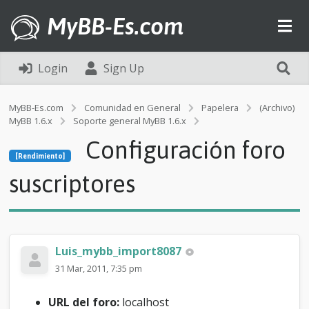
MyBB-Es.com
Login
Sign Up
MyBB-Es.com
Comunidad en General
Papelera
(Archivo)
MyBB 1.6.x
Soporte general MyBB 1.6.x
[Rendimiento]
Configuración foro
C
[Rendimiento]
o
n
suscriptores
f
i
g
u
r
Luis_mybb_import8087
a
c
31 Mar, 2011, 7:35 pm
i
ó
URL del foro:
localhost
n