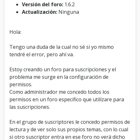
f
Versión del foro:
1.6.2
o
Actualización:
Ninguna
r
o
s
Hola:
u
s
c
Tengo una duda de la cual no sé si yo mismo
r
tendré el error, pero ahí va.
i
p
Estoy creando un foro para suscripciones y el
t
o
problema me surge en la configuración de
r
permisos.
e
Como administrador me concedo todos los
s
permisos en un foro especifico que utilizare para
las suscripciones.
En el grupo de suscriptores le concedo permisos de
lectura y de ver solo sus propios temas, con lo cual
si otro suscriptor entra en ese foro no verá dicho