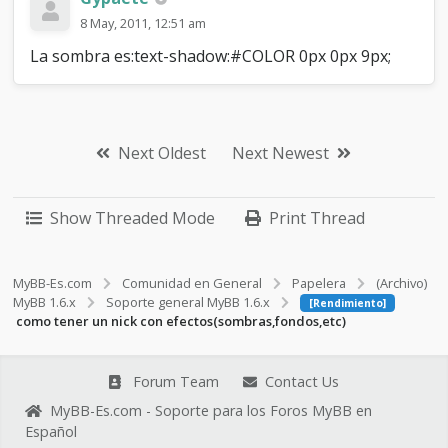
n
d
8 May, 2011, 12:51 am
o
La sombra es:text-shadow:#COLOR 0px 0px 9px;
s
,
e
t
c
Next Oldest
Next Newest
)
Show Threaded Mode
Print Thread
MyBB-Es.com
Comunidad en General
Papelera
(Archivo)
MyBB 1.6.x
Soporte general MyBB 1.6.x
[Rendimiento]
como tener un nick con efectos(sombras,fondos,etc)
Forum Team
Contact Us
MyBB-Es.com - Soporte para los Foros MyBB en
Español