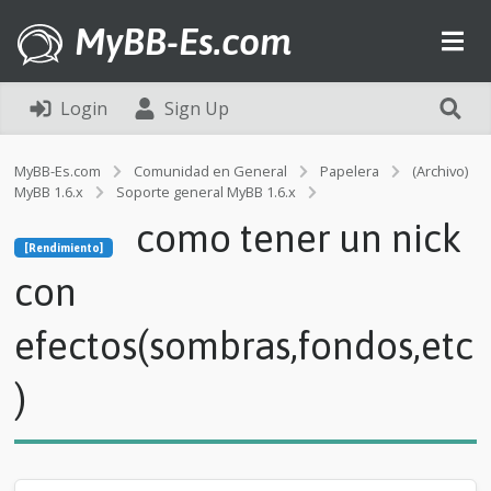
MyBB-Es.com
Login
Sign Up
MyBB-Es.com
Comunidad en General
Papelera
(Archivo)
MyBB 1.6.x
Soporte general MyBB 1.6.x
[Rendimiento]
como tener un nick
c
[Rendimiento]
o
m
con
o
t
efectos(sombras,fondos,etc
e
n
e
)
r
u
n
n
i