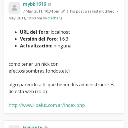
c
mybb1616
k
7 May, 2011, 10:34 pm
(This post was last modified: 7
c
May, 2011, 10:40 pm by
tracher
.)
o
n
e
URL del foro:
localhost
f
Versión del foro:
1.6.3
e
Actualización:
ninguna
c
t
o
s
como tener un nick con
(
efectos(sombras,fondos,etc)
s
o
algo parecido a lo que tienen los administradores
m
b
de esta web (rojo)
r
a
http://www.libelux.com.ar/index.php
s
,
f
o
Gypaete