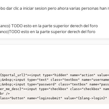
e
d
o dar clic a iniciar sesion pero ahora varias personas han m
e
l
o
anco) TODO esto en la parte superior derech del foro
g
i
nco)TODO esto en la parte superior derech del foro
n
y
c
l
a
v
e
a
l
{$portal_url}"><input type="hidden" name="action" value=
a
;&nbsp;<input type="text" class="textbox" name="username
v
;&nbsp;<input type="password" class="textbox" name="pass
i
ber_me_desc}"><input type="checkbox" class="checkbox" na
s
br />

t
class="button" name="loginsubmit" value="{$lang->login}"
a