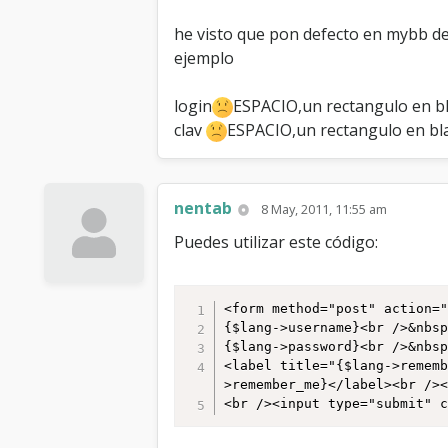
he visto que pon defecto en mybb deb
ejemplo
login
ESPACIO,un rectangulo en bl
clav
ESPACIO,un rectangulo en bla
nentab
8 May, 2011, 11:55 am
Puedes utilizar este código:
<form method="post" action="
{$lang->username}<br />&nbsp
{$lang->password}<br />&nbsp
<label title="{$lang->remem
>remember_me}</label><br /><
<br /><input type="submit" 