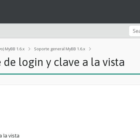
vo) MyBB 1.6.x
Soporte general MyBB 1.6.x
[Rendimiento]
de login y clave a la vista
c
o
m
o
t
e
n
e
r
b
l
o
q
 la vista
u