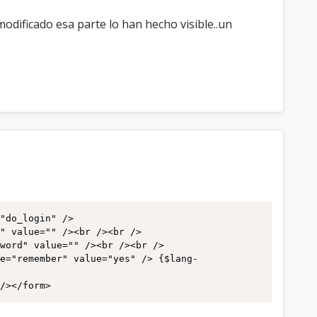
odificado esa parte lo han hecho visible..un
"do_login" />

" value="" /><br /><br />

word" value="" /><br /><br />

me="remember" value="yes" /> {$lang-
 /></form>