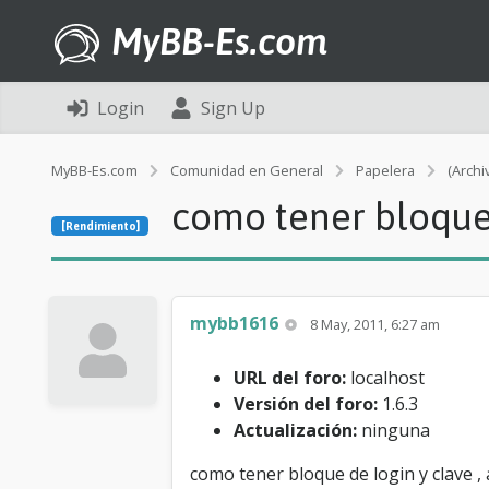
MyBB-Es.com
Login
Sign Up
MyBB-Es.com
Comunidad en General
Papelera
(Archi
como tener bloque 
[Rendimiento]
mybb1616
8 May, 2011, 6:27 am
URL del foro:
localhost
Versión del foro:
1.6.3
Actualización:
ninguna
como tener bloque de login y clave , a