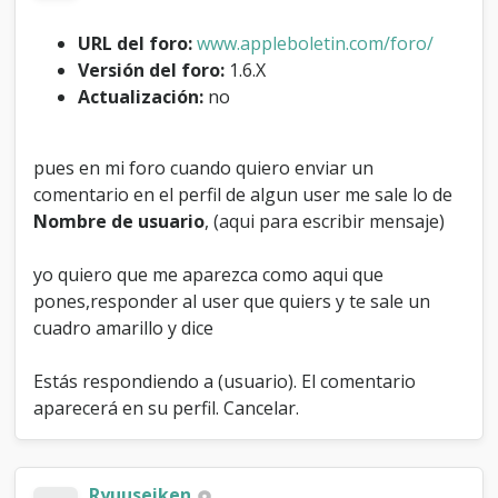
r
l
URL del foro:
www.appleboletin.com/foro/
o
Versión del foro:
1.6.X
a
Actualización:
no
s
i
a
l
pues en mi foro cuando quiero enviar un
e
comentario en el perfil de algun user me sale lo de
n
Nombre de usuario
, (aqui para escribir mensaje)
v
i
a
yo quiero que me aparezca como aqui que
r
pones,responder al user que quiers y te sale un
u
cuadro amarillo y dice
n
c
o
Estás respondiendo a (usuario). El comentario
m
aparecerá en su perfil. Cancelar.
e
n
t
a
Ryuuseiken