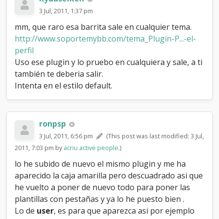
r
i
3 Jul, 2011, 1:37 pm
o
mm, que raro esa barrita sale en cualquier tema.
e
n
http://www.soportemybb.com/tema_Plugin-P...-el-
e
perfil
l
Uso ese plugin y lo pruebo en cualquiera y sale, a ti
p
también te deberia salir.
e
r
Intenta en el estilo default.
f
i
l
ronpsp
3 Jul, 2011, 6:56 pm
(This post was last modified: 3 Jul,
2011, 7:03 pm by
acriu active people
.)
lo he subido de nuevo el mismo plugin y me ha
aparecido la caja amarilla pero descuadrado asi que
he vuelto a poner de nuevo todo para poner las
plantillas con pestañas y ya lo he puesto bien .
Lo de
user
, es para que aparezca asi por ejemplo