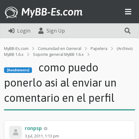
MyBB-Es.com
Login
Sign Up
MyBB-Es.com
Comunidad en General
Papelera
(Archivo)
MyBB 1.6.x
Soporte general MyBB 1.6.x
[Rendimiento]
como puedo
c
[Rendimiento]
o
m
ponerlo asi al enviar un
o
p
comentario en el perfil
u
e
d
o
p
o
ronpsp
n
3 Jul, 2011, 1:13 pm
e