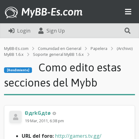
MyBB-Es.com
Login
Sign Up
MyBB-Es.com
Comunidad en General
Papelera
(Archivo)
MyBB 1.6.x
Soporte general MyBB 1.6.x
[Rendimiento]
Como edito estas
C
[Rendimiento]
o
m
secciones del Mybb
o
e
d
i
t
ĐдrkGдtø
o
e
19 Mar, 2011, 6:38 pm
s
t
URL del foro:
http://gamers.tv.gg/
a