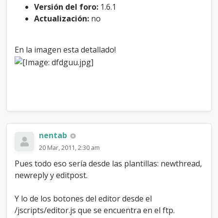
s
Versión del foro:
1.6.1
s
Actualización:
no
e
c
c
En la imagen esta detallado!
i
o
n
e
s
d
e
l
M
nentab
y
b
20 Mar, 2011, 2:30 am
b
Pues todo eso sería desde las plantillas: newthread,
newreply y editpost.
Y lo de los botones del editor desde el
/jscripts/editor.js que se encuentra en el ftp.