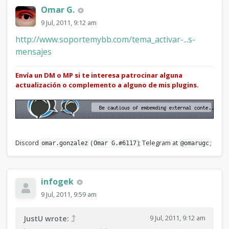
Omar G.
9 Jul, 2011, 9:12 am
http://www.soportemybb.com/tema_activar-...s-
mensajes
Envía un DM o MP si te interesa patrocinar alguna
actualización o complemento a alguno de mis plugins.
Discord
(
); Telegram at
;
omar.gonzalez
Omar G.#6117
@omarugc
infogek
9 Jul, 2011, 9:59 am
9 Jul, 2011, 9:12 am
JustU wrote: