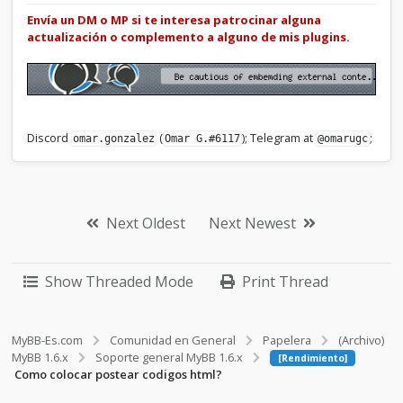
Envía un DM o MP si te interesa patrocinar alguna
actualización o complemento a alguno de mis plugins.
Discord
(
); Telegram at
;
omar.gonzalez
Omar G.#6117
@omarugc
Next Oldest
Next Newest
Show Threaded Mode
Print Thread
MyBB-Es.com
Comunidad en General
Papelera
(Archivo)
MyBB 1.6.x
Soporte general MyBB 1.6.x
[Rendimiento]
Como colocar postear codigos html?