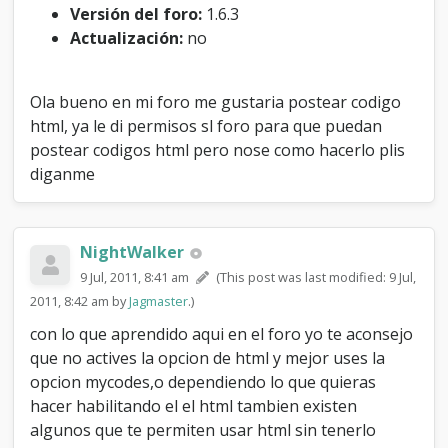
s
Versión del foro:
1.6.3
t
Actualización:
no
e
a
r
Ola bueno en mi foro me gustaria postear codigo
c
html, ya le di permisos sl foro para que puedan
o
d
postear codigos html pero nose como hacerlo plis
i
diganme
g
o
s
h
NightWalker
t
9 Jul, 2011, 8:41 am
(This post was last modified: 9 Jul,
m
l
2011, 8:42 am by
Jagmaster
.)
?
con lo que aprendido aqui en el foro yo te aconsejo
que no actives la opcion de html y mejor uses la
opcion mycodes,o dependiendo lo que quieras
hacer habilitando el el html tambien existen
algunos que te permiten usar html sin tenerlo