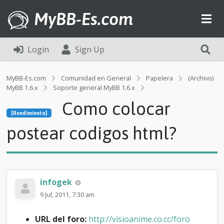
MyBB-Es.com
Login
Sign Up
MyBB-Es.com
Comunidad en General
Papelera
(Archivo)
MyBB 1.6.x
Soporte general MyBB 1.6.x
[Rendimiento]
Como colocar
C
[Rendimiento]
o
m
postear codigos html?
o
c
o
l
o
infogek
c
a
9 Jul, 2011, 7:30 am
r
p
URL del foro:
http://visioanime.co.cc/foro
o