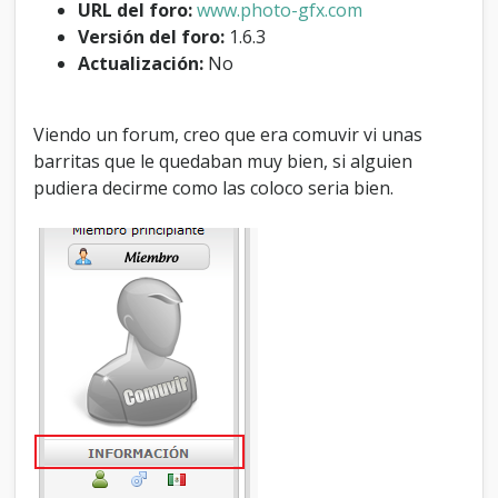
URL del foro:
www.photo-gfx.com
s
e
Versión del foro:
1.6.3
n
Actualización:
No
e
l
p
Viendo un forum, creo que era comuvir vi unas
o
barritas que le quedaban muy bien, si alguien
s
t
pudiera decirme como las coloco seria bien.
b
i
t