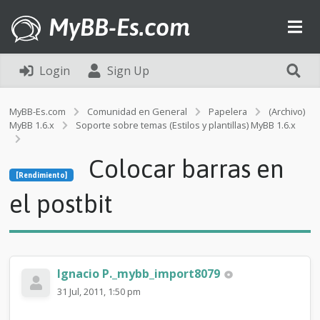
MyBB-Es.com
Login
Sign Up
MyBB-Es.com
Comunidad en General
Papelera
(Archivo)
MyBB 1.6.x
Soporte sobre temas (Estilos y plantillas) MyBB 1.6.x
[Rendimiento]
Colocar barras en
C
[Rendimiento]
o
l
el postbit
o
c
a
r
b
Ignacio P._mybb_import8079
a
r
31 Jul, 2011, 1:50 pm
r
a