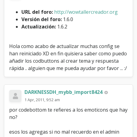
B
B
URL del foro:
http://wowtallercreador.org
(
Versión del foro:
1.6.0
n
Actualización:
1.6.2
o
s
a
l
Hola como acabo de actualizar muchas config se
e
han reiniciado XD en fin quisiera saber como puedo
n
añadir los codbuttons al crear tema y respuesta
a
l
rápida .. alguien que me pueda ayudar por favor ... :/
c
r
e
a
DARKNESSDH_mybb_import8424
r
1 Apr, 2011, 9:52 am
n
u
por codebottom te refieres a los emoticons que hay
e
no?
v
o
esos los agregas si no mal recuerdo en el admin
t