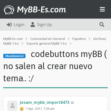
MyBB-Es.com
Login
Sign Up
MyBB-Es.com
Comunidad en General
Papelera
(Archivo)
MyBB 1.6.x
Soporte general MyBB 1.6.x
[Rendimiento]
codebuttons myBB (
c
[Rendimiento]
o
d
no salen al crear nuevo
e
b
tema.. :/
u
t
t
o
n
s
Jesam_mybb_import8473
m
1 Apr, 2011, 7:39 am
y