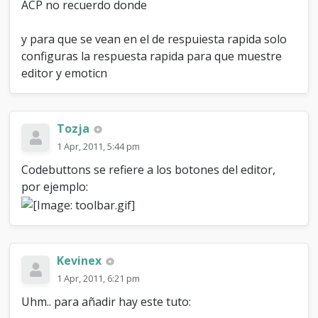
e
ACP no recuerdo donde
m
a
y para que se vean en el de respuiesta rapida solo
.
.
configuras la respuesta rapida para que muestre
:
editor y emoticn
/
Tozja
1 Apr, 2011, 5:44 pm
Codebuttons se refiere a los botones del editor,
por ejemplo:
Kevinex
1 Apr, 2011, 6:21 pm
Uhm.. para añadir hay este tuto: