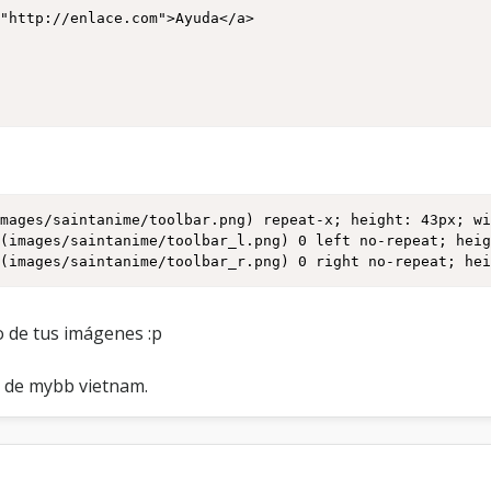
mages/saintanime/toolbar.png) repeat-x; height: 43px; wi
(images/saintanime/toolbar_l.png) 0 left no-repeat; heig
l(images/saintanime/toolbar_r.png) 0 right no-repeat; he
o de tus imágenes :p
o de mybb vietnam.