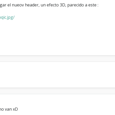
ar el nueov header, un efecto 3D, parecido a este :
qic.jpg/
 no van xD