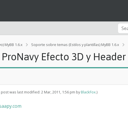
vo) MyBB 1.6.x
Soporte sobre temas (Estilos y plantillas) MyBB 1.6.x
ProNavy Efecto 3D y Header
i
s post was last modified: 2 Mar, 2011, 1:56 pm by
BlackFox
.)
t
z.saapy.com