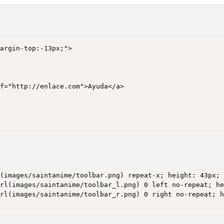
argin-top:-13px;">

(images/saintanime/toolbar.png) repeat-x; height: 43px; 
rl(images/saintanime/toolbar_l.png) 0 left no-repeat; he
rl(images/saintanime/toolbar_r.png) 0 right no-repeat; h