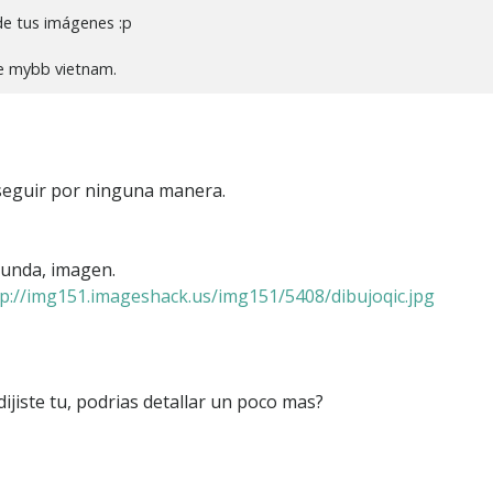
de tus imágenes :p
de mybb vietnam.
seguir por ninguna manera.
unda, imagen.
tp://img151.imageshack.us/img151/5408/dibujoqic.jpg
ijiste tu, podrias detallar un poco mas?