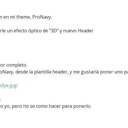
n en mi theme, ProNavy.
rle un efecto óptico de "3D" y nuevo Header
f
t
por completo.
oNavy, desde la plantilla header, y me gustaría poner uno pa
o3ye.jpg/
.
go yo, pero no se como hacer para ponerlo.