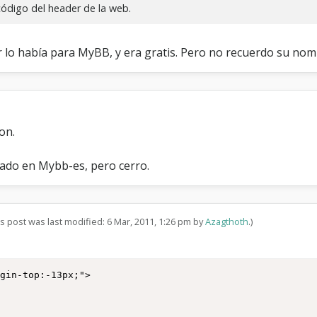
código del header de la web.
 lo había para MyBB, y era gratis. Pero no recuerdo su nombr
on.
ado en Mybb-es, pero cerro.
is post was last modified: 6 Mar, 2011, 1:26 pm by
Azagthoth
.)
gin-top:-13px;">
