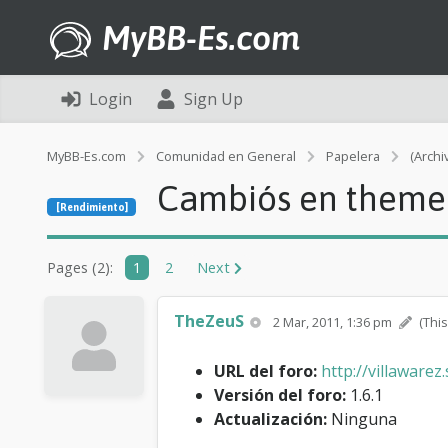
MyBB-Es.com
Login
Sign Up
MyBB-Es.com
Comunidad en General
Papelera
(Archi
Cambiós en theme 
[Rendimiento]
Pages (2):
1
2
Next
TheZeuS
2 Mar, 2011, 1:36 pm
(Thi
URL del foro:
http://villaware
Versión del foro:
1.6.1
Actualización:
Ninguna