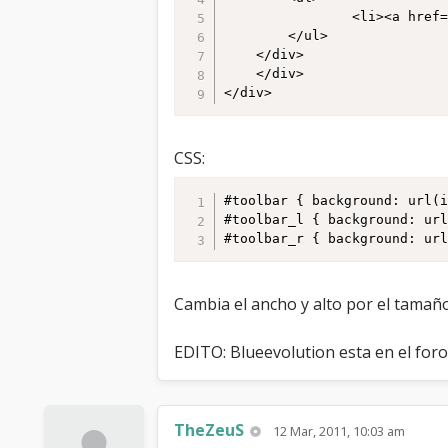
				<li><a href="http://enlace.com">Ayuda</a>

		</ul> 

	</div> 

	</div> 

</div> 
CSS:
#toolbar { background: url(i
#toolbar_l { background: url
#toolbar_r { background: ur
Cambia el ancho y alto por el tamañ
EDITO: Blueevolution esta en el for
TheZeuS
12 Mar, 2011, 10:03 am