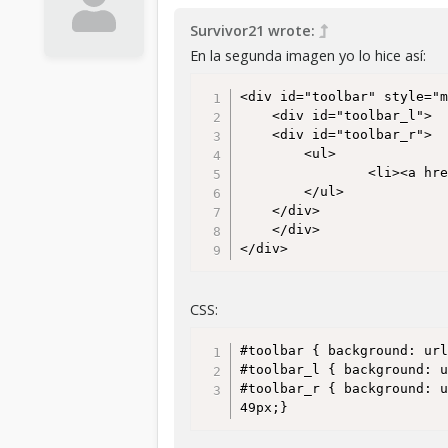
Survivor21 wrote:
En la segunda imagen yo lo hice así:
<div id="toolbar" style="m
	<div id="toolbar_l"> 

	<div id="toolbar_r"> 	

		<ul> 

				<li><a href="http://enlace.com">Ayuda</a>

		</ul> 

	</div> 

	</div> 

</div> 
CSS:
#toolbar { background: url
#toolbar_l { background: u
#toolbar_r { background: u
49px;}