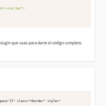
ont-size:1px"
>
lugin que usas para darte el código completo.
utton_reply_pm']}{$post['button_replyall_pm']}
space']}" class="tborder" style="