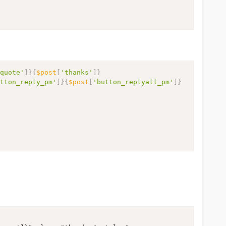
t-size:1px">

_quote'
]
}
{
$post
[
'thanks'
]
}
utton_reply_pm'
]
}
{
$post
[
'button_replyall_pm'
]
}