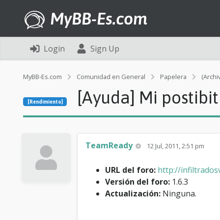
MyBB-Es.com
Login
Sign Up
MyBB-Es.com
Comunidad en General
Papelera
(Archi
[Ayuda] Mi postibit
[Rendimiento]
TeamReady
12 Jul, 2011, 2:51 pm
URL del foro:
http://infiltrados
Versión del foro:
1.6.3
Actualización:
Ninguna.