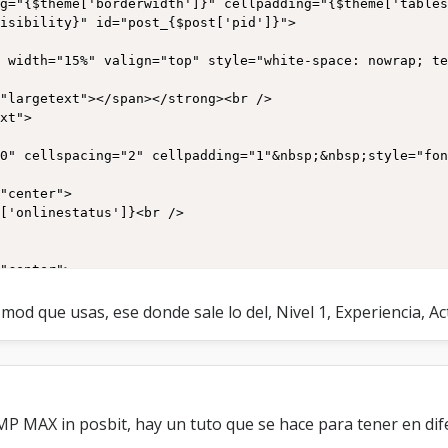
ng="{$theme['borderwidth']}" cellpadding="{$theme['table
isibility}" id="post_{$post['pid']}">

posttime']}</span></td>

0" cellspacing="2" cellpadding="1"&nbsp;&nbsp;style="fon
"center">

['onlinestatus']}<br />

['button_rep']}</span></td>

"center">

}{$post['button_report']}{$post['button_warn']}{$post['b
{$post['button_delete_pm']}</td>

 mod que usas, ese donde sale lo del, Nivel 1, Experiencia, Ac
"center">

MP MAX in posbit, hay un tuto que se hace para tener en dif