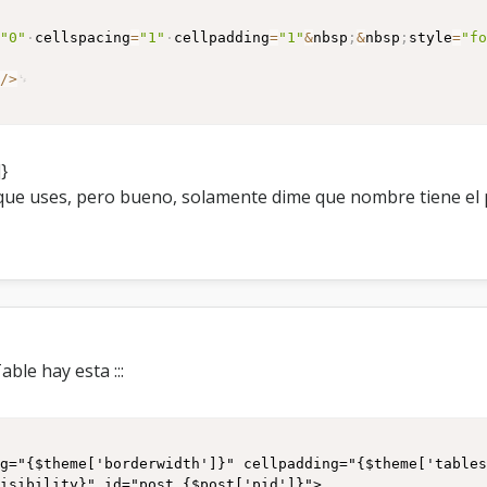
=
"0"
cellspacing
=
"1"
cellpadding
=
"1"
&
nbsp
;
&
nbsp
;
style
=
"f
/
>
}
que uses, pero bueno, solamente dime que nombre tiene el p
posttime']}</span></td>

['button_rep']}</span></td>

ble hay esta :::
}{$post['button_report']}{$post['button_warn']}{$post['b
{$post['button_delete_pm']}{$post['thxdsp']}</td>

ng="{$theme['borderwidth']}" cellpadding="{$theme['table
isibility}" id="post_{$post['pid']}">
