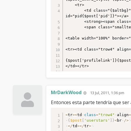
</tr>

	<tr>

</table> 
		<td class="{$altbg}" width="15%" valign="top" style="white-space: nowrap; text-align: center;"><a name="pid{$post['pid']}" 
id="pid{$post['pid']}"></a>

		<strong><span class="largetext"></span></strong><br />

		<span class="smalltext">

<table width="100%" border="
<tr><td class="trow4" align=
{$post['profilelink']}{$post
</td></tr>

<tr><td class="trow4" align=
{$post['usertitle']}<br />

</td></tr>

MrDarkWood
13 Jul, 2011, 1:36 pm
<tr><td class="trow4" align=
Entonces esta parte tendría que ser a
{$post['userstars']}

</td></tr> 

<
tr
>
<
td
class
=
"trow4"
align
{
$post
[
'userstars'
]
}
<
br
/
>
{$post['groupimage']}<br />

<
/
td
>
<
/
tr
>