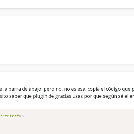
"center">

0" cellspacing="1" cellpadding="1"&nbsp;&nbsp;style="fon
>

la barra de abajo, pero no, no es esa, copia el código que p
sito saber que plugin de gracias usas por que según sé el er
=
"center"
>