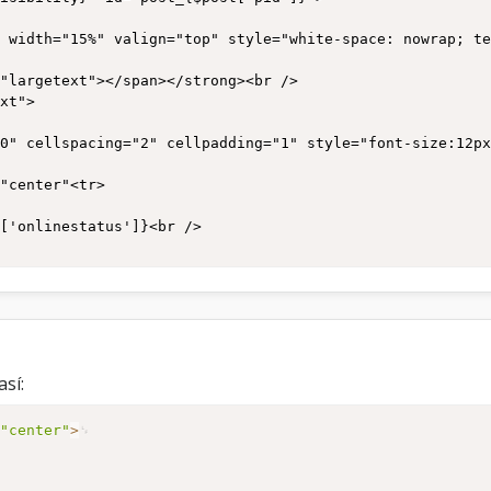
0" cellspacing="2" cellpadding="1" style="font-size:12px
"center"<tr>

['onlinestatus']}<br />

"center"<tr>

"center">

sí:
=
"center"
>