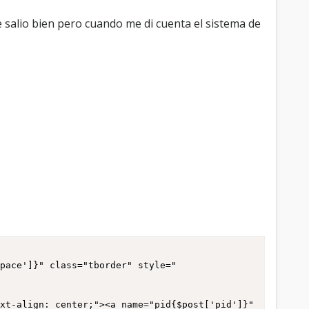
b
 salio bien pero cuando me di cuenta el sistema de
c
a
s
c
a
v
e
r
s
m
e
a
y
space']}" class="tborder" style="
u
d
a