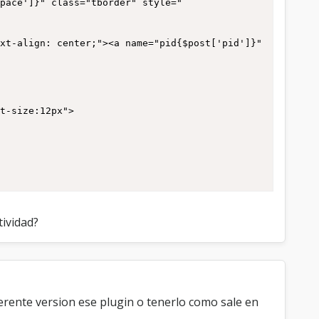
space']}" class="tborder" style="
t-size:12px">

utton_reply_pm']}{$post['button_replyall_pm']}
tividad?
erente version ese plugin o tenerlo como sale en