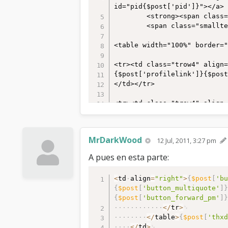
id="pid{$post['pid']}"></a>

		<strong><span class="largetext"></span></strong><br />

		<span class="smalltext">

<table width="100%" border="
<tr><td class="trow4" align=
{$post['profilelink']}{$post
</td></tr>

<tr><td class="trow4" align=
{$post['usertitle']}<br />

</td></tr>			

MrDarkWood
12 Jul, 2011, 3:27 pm
{$post['groupimage']}<br />

A pues en esta parte:
<tr><td class="trow4" align=
{$post['useravatar']}<br />

<
td
align
=
"right"
>
{
$post
[
'b
</td></tr>

{
$post
[
'button_multiquote'
]
{
$post
[
'button_forward_pm'
]
<tr><td class="trow4" align=
<
/
tr
>
{$post['userstars']}<br />

<
/
table
>
{
$post
[
'thx
</td></tr>

<
/
td
>