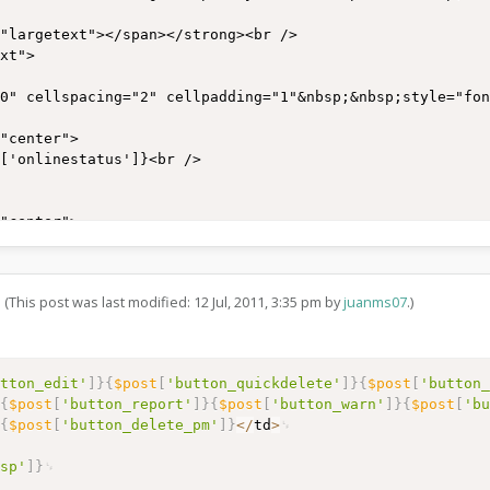
)
0" cellspacing="2" cellpadding="1"&nbsp;&nbsp;style="fon
"center">

['onlinestatus']}<br />

"center">

(This post was last modified: 12 Jul, 2011, 3:35 pm by
juanms07
.)
"center">

utton_edit'
]
}
{
$post
[
'button_quickdelete'
]
}
{
$post
[
'button
}
{
$post
[
'button_report'
]
}
{
$post
[
'button_warn'
]
}
{
$post
[
'b
}
{
$post
[
'button_delete_pm'
]
}
<
/
td
>
"center">

dsp'
]
}