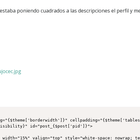
i
staba poniendo cuadrados a las descripciones el perfil y me
t
l
i
(
ujocec.jpg
i
ng="{$theme['borderwidth']}" cellpadding="{$theme['table
isibility}" id="post_{$post['pid']}">
