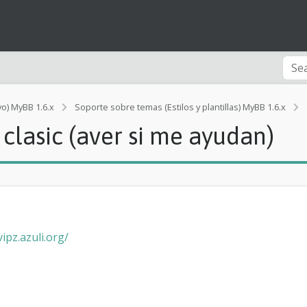
vo) MyBB 1.6.x
Soporte sobre temas (Estilos y plantillas) MyBB 1.6.x
 clasic (aver si me ayudan)
[
]
vipz.azuli.org/
i
t
i