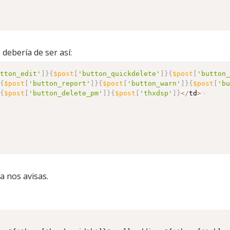
0" cellspacing="1" cellpadding="1"&nbsp;&nbsp;style="fon
>

 debería de ser así:
utton_edit'
]
}
{
$post
[
'button_quickdelete'
]
}
{
$post
[
'button
}
{
$post
[
'button_report'
]
}
{
$post
[
'button_warn'
]
}
{
$post
[
'b
}
{
$post
[
'button_delete_pm'
]
}
{
$post
[
'thxdsp'
]
}
<
/
td
>
a nos avisas.