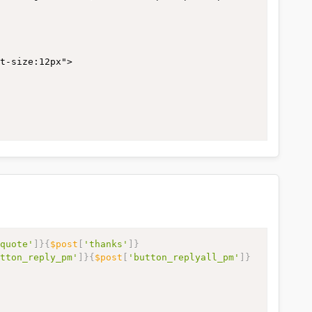
n
t-size:12px">

_quote'
]
}
{
$post
[
'thanks'
]
}
utton_reply_pm'
]
}
{
$post
[
'button_replyall_pm'
]
}