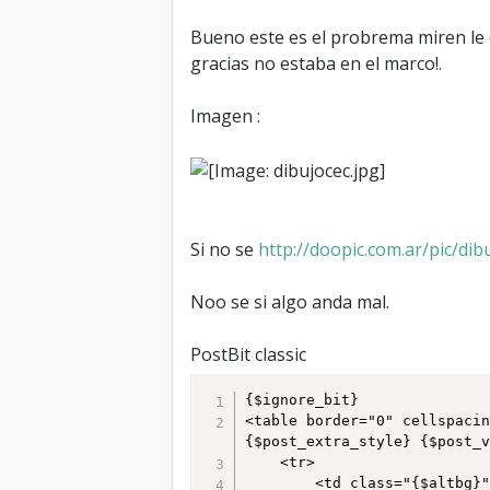
Bueno este es el probrema miren le e
gracias no estaba en el marco!.
Imagen :
Si no se
http://doopic.com.ar/pic/dib
Noo se si algo anda mal.
PostBit classic
{$ignore_bit}

<table border="0" cellspaci
{$post_extra_style} {$post_v
	<tr>

		<td class="{$altbg}" width="15%" valign="top" style="white-space: nowrap; text-align: center;"><a name="pid{$post['pid']}" 