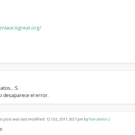
n
g
r
a
c
nlace.isgreat.org/
i
a
s
os... :S
si desaparece el error.
is post was last modified: 12 Oct, 2011, 8:57 pm by
Naruteitor
.)
e: