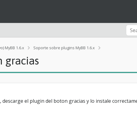
vo) MyBB 1.6.x
Soporte sobre plugins MyBB 1.6.x
[Rendimiento]
 gracias
A
y
u
d
a
c
o
n
, descarge el plugin del boton gracias y lo instale correctame
e
l
b
o
t
o