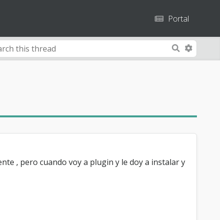
Portal
A
S
d
e
v
a
a
r
n
c
c
h
e
d
S
e
nte , pero cuando voy a plugin y le doy a instalar y
a
r
c
h