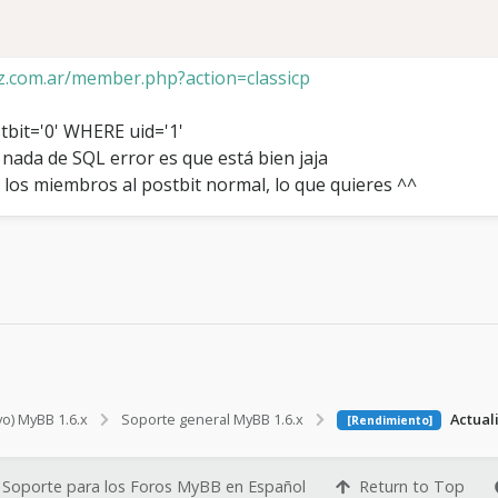
.com.ar/member.php?action=classicp
bit='0' WHERE uid='1'
 nada de SQL error es que está bien jaja
s los miembros al postbit normal, lo que quieres ^^
vo) MyBB 1.6.x
Soporte general MyBB 1.6.x
Actuali
[Rendimiento]
Soporte para los Foros MyBB en Español
Return to Top