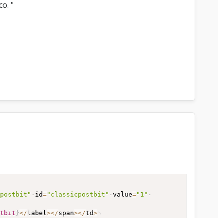
o. "
cpostbit"
id
=
"classicpostbit"
value
=
"1"
stbit
}
<
/
label
>
<
/
span
>
<
/
td
>