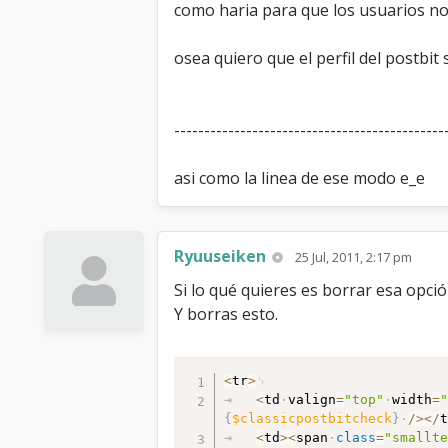
como haria para que los usuarios no
osea quiero que el perfil del postbit 
---------------------------------------------
asi como la linea de ese modo e_e
Ryuuseiken
25 Jul, 2011, 2:17 pm
Si lo qué quieres es borrar esa opció
Y borras esto.
<
tr
>
<
td
valign
=
"top"
width
=
{
$classicpostbitcheck
}
/
>
<
/
<
td
>
<
span
class
=
"smallt