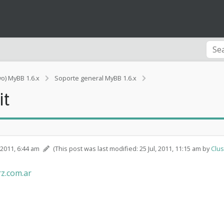
vo) MyBB 1.6.x
Soporte general MyBB 1.6.x
[Rendimiento]
it
A
c
t
u
a
l
, 2011, 6:44 am
(This post was last modified: 25 Jul, 2011, 11:15 am by
Clus
i
z
.com.ar
a
r
e
l
p
o