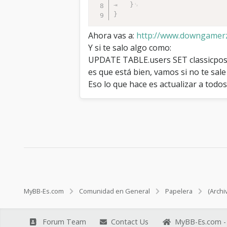
}
}
Ahora vas a:
http://www.downgamerz
Y si te salo algo como:
UPDATE TABLE.users SET classicpost
es que está bien, vamos si no te sale
Eso lo que hace es actualizar a todo
MyBB-Es.com
Comunidad en General
Papelera
(Archi
Forum Team
Contact Us
MyBB-Es.com - 