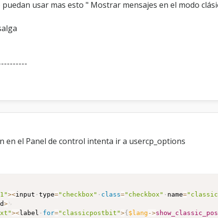
 puedan usar mas esto " Mostrar mensajes en el modo clásic
s
t
b
salga
i
t
----------
n en el Panel de control intenta ir a usercp_options
"1"
>
<
input
type
=
"checkbox"
class
=
"checkbox"
name
=
"classi
td
>
ext"
>
<
label
for
=
"classicpostbit"
>
{
$lang
-
>
show_classic_po