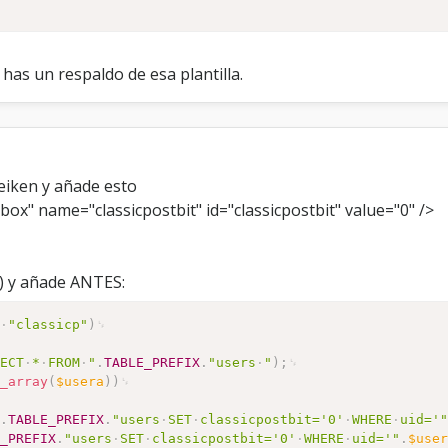
as un respaldo de esa plantilla.
eiken y añade esto
ox" name="classicpostbit" id="classicpostbit" value="0" />
") y añade ANTES:
=
"classicp"
)
LECT
*
FROM
"
.
TABLE_PREFIX
.
"users
"
)
;
h_array
(
$usera
)
)
"
.
TABLE_PREFIX
.
"users
SET
classicpostbit='0'
WHERE
uid='
E_PREFIX
.
"users
SET
classicpostbit='0'
WHERE
uid='"
.
$use