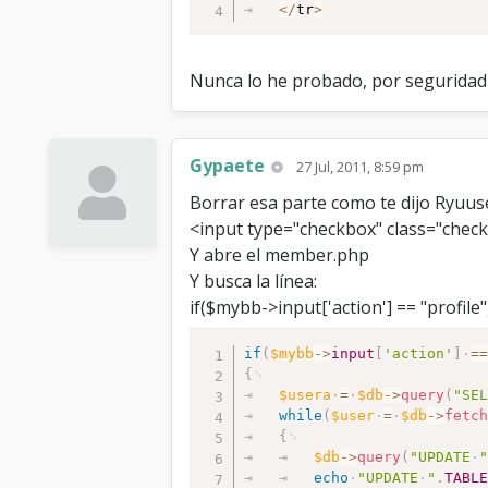
<
/
tr
>
Nunca lo he probado, por seguridad h
Gypaete
27 Jul, 2011, 8:59 pm
Borrar esa parte como te dijo Ryuus
<input type="checkbox" class="checkb
Y abre el member.php
Y busca la línea:
if($mybb->input['action'] == "profile
if
(
$mybb
-
>
input
[
'action'
]
=
{
$usera
=
$db
-
>
query
(
"SE
while
(
$user
=
$db
-
>
fetc
{
$db
-
>
query
(
"UPDATE
echo
"UPDATE
"
.
TABL