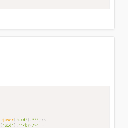
"
.
$user
[
'uid'
]
.
"'"
)
;
r
[
'uid'
]
.
"'<br
/>"
;