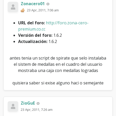
n
Zonacero01
p
23 Apr, 2011, 7:06 am
a
r
URL del foro:
http://foro.zona-cero-
a
q
premium.co.cc
u
Versión del foro:
1.6.2
e
Actualización:
1.6.2
l
o
s
u
antes tenia un script de spirate que selo instalaba
s
el sistem de medallas en el cuadro del usuario
u
mostraba una caja con medallas logradas
a
r
i
quisiera saber si exise alguno haci o semejante
o
s
a
c
ZioGuE
o
23 Apr, 2011, 7:26 am
m