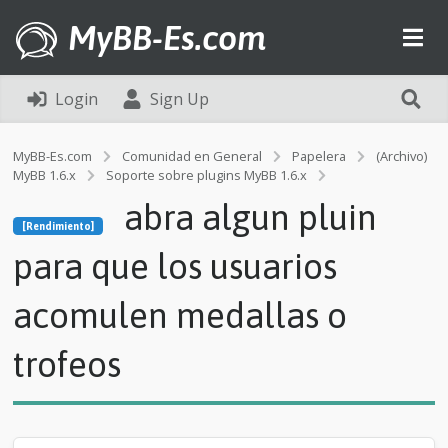
MyBB-Es.com
Login
Sign Up
MyBB-Es.com
Comunidad en General
Papelera
(Archivo)
MyBB 1.6.x
Soporte sobre plugins MyBB 1.6.x
[Rendimiento]
abra algun pluin
a
[Rendimiento]
b
r
para que los usuarios
a
a
acomulen medallas o
l
g
u
trofeos
n
p
l
u
i