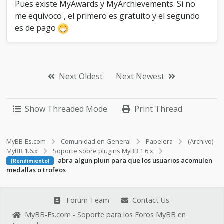
u
Pues existe MyAwards y MyArchievements. Si no
l
me equivoco , el primero es gratuito y el segundo
e
es de pago
n
m
e
d
a
Next Oldest
Next Newest
l
l
a
s
Show Threaded Mode
Print Thread
o
t
r
MyBB-Es.com
Comunidad en General
Papelera
(Archivo)
o
MyBB 1.6.x
Soporte sobre plugins MyBB 1.6.x
f
abra algun pluin para que los usuarios acomulen
e
[Rendimiento]
medallas o trofeos
o
s
Forum Team
Contact Us
MyBB-Es.com - Soporte para los Foros MyBB en