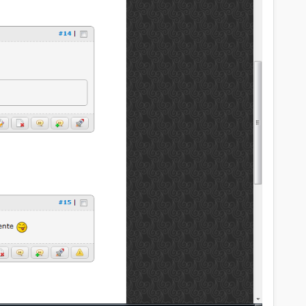
om;" id="post_meta_{$post['pid']}">