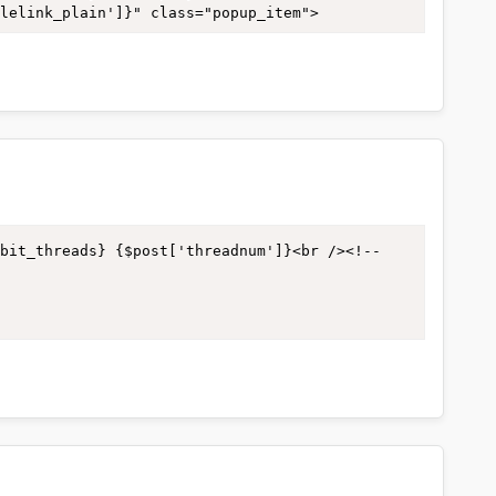
post['fid3']}" /><br />
