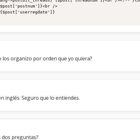








"
="{$theme['imgdir']}/sexo/{$post['fid3']}.png" title="{$


o los organizo por orden que yo quiera?
s']}

t_PIP -->

']}



en inglés. Seguro que lo entiendes.
pan><span style="text-align: right; vertical-align: bott
as dos preguntas?