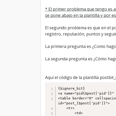
* El primer problema que tengo es al
se pone abajo en la plantilla y por e
El segundo problema es que en el po
registro, reputación, puntos y segui
La primera pregunta es ¿Como hago 
La segunda pregunta es ¿Cómo hago pa
Aquí el código de la plantilla postbit_
{$ignore_bit}

<a name="pid{$post['pid']}" 
<table border="0" cellspacin
id="post_{$post['pid']}">

	<tr>

		<td>
