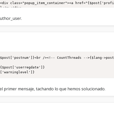
>
}</a></div>





author_user.












"
t['warninglevel']}
="{$theme['imgdir']}/sexo/{$post['fid3']}.png" title="{$
 
suscriber']}</div>

o el primer mensaje, tachando lo que hemos solucionado.