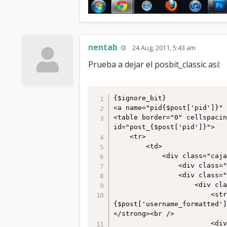
				</div>

				<div class="caja-mensaje-pie">

					<div class="float_right smalltext">{$post['button_edit']}{$post['button_quickdelete']}{$post['button_quote']}
{$post['button_multiquote']
{$post['button_forward_pm']}
nentab
24 Aug, 2011, 5:43 am
					<div class="smalltext">{$post['button_rep']}</div>

				</div>

Prueba a dejar el posbit_classic así:
			</div>

		</td>

	</tr>

{$ignore_bit}

</table>
<a name="pid{$post['pid']}" 
<table border="0" cellspacin
id="post_{$post['pid']}">

    <tr>

        <td>

            <div class="caja-usuario">

                <div class="caja-usuario-cabecera"></div>

                <div class="caja-usuario-contenido">

                    <div class="caja-usuario-datos" align="center">

                        <strong><span class="largetext"><a href="{$post['profilelink_plain']}" id="miembro_{$post['pid']}">
{$post['username_formatted'
</strong><br />

                        <div id="miembro_{$post['pid']}_popup" class="popup_menu smalltext" style="display: none;">
