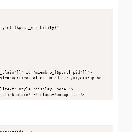
om;" id="post_meta_{$post['pid']}">
tyle} {$post_visibility}" 
tyle="vertical-align: middle;" /></a></span>
utton_reply_pm']}{$post['button_replyall_pm']}