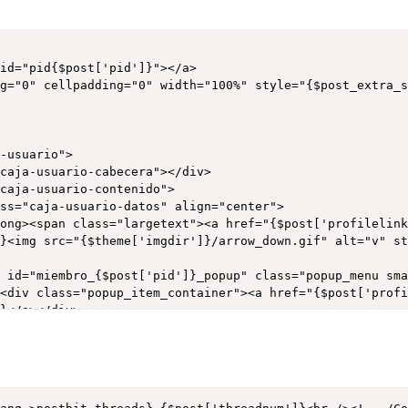
pan><span style="text-align: right; vertical-align: bott
id="pid{$post['pid']}"></a>

g="0" cellpadding="0" width="100%" style="{$post_extra_s


]}<img src="{$theme['imgdir']}/arrow_down.gif" alt="v" s
>
}</a></div>



}{$post['button_report']}{$post['button_warn']}{$post['b


{$post['button_delete_pm']}</div>




