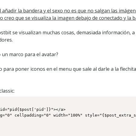
 añadir la bandera y el sexo no es que no salgan las imágen
so creo que se visualiza la imagen debajo de conectado y la 
t
stbit se visualizan muchas cosas, demasiada información, a
dores.
un marco para el avatar?
l
ra poner iconos en el menu que sale al darle a la flechita 
t
classic:
i
t
id="pid{$post['pid']}"></a>

g="0" cellpadding="0" width="100%" style="{$post_extra_s