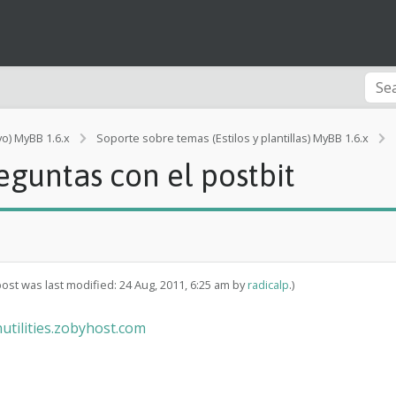
vo) MyBB 1.6.x
Soporte sobre temas (Estilos y plantillas) MyBB 1.6.x
eguntas con el postbit
l
post was last modified: 24 Aug, 2011, 6:25 am by
radicalp
.)
nutilities.zobyhost.com