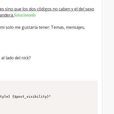
e
g
es sino que los dos códigos no caben y el del sexo
u
bandera.
Solucionado
n
 mi solo me gustaría tener: Temas, mensajes,
a
s
c
o
n
e
al lado del nick?
p
o
s
b
tyle} {$post_visibility}" 