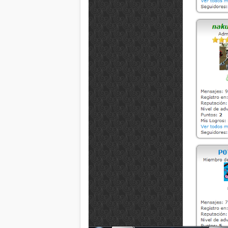
							<div align="left">{$post['user_details']}<!-- Achiviement_PIP -->{$post['points_pip']}<!--
/Achiviement_PIP -->{$post['
						</span>

					</div>

				</div>

				<div class="caja-usuario-pie"></div>

			</div>

			<div class="caja-mensaje">

				<div class="caja-mensaje-cabecera">

					{$post['posturl']}<span class="smalltext"><strong>{$post['postdate']} {$post['posttime']}</strong>
{$post['subject_extra']}</s
{$post['iplogged']}</span>

					<div id="edited_by_{$post['pid']}">{$post['editedmsg']}</div>

				</div>

				<div class="caja-mensaje-contenido">

					<img src="{$theme['imgdir']}/flecha.png" class="flecha" />

					<div style="width: 100%">

						<div id="pid_{$post['pid']}" style="padding: 5px 0 5px 0;">

							{$post['message']}
						</div>

						{$post['attachments']}

						{$post['signature']}

					</div>
