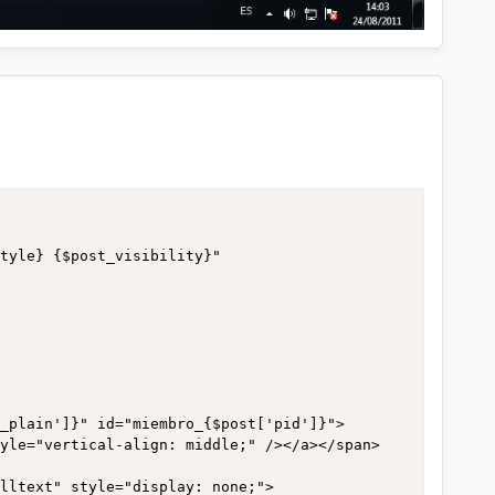
utton_reply_pm']}{$post['button_replyall_pm']}
tyle} {$post_visibility}" 
tyle="vertical-align: middle;" /></a></span>