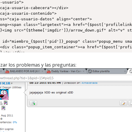
]}<img src="{$theme['imgdir']}/arrow_down.gif" alt="v" s
>
}</a></div>





izar los problemas y las preguntas:












g src="{$theme['imgdir']}/nacionalidad/{$post['fid1']}.p
st['fid3']}.png" title="{$post['fid3']}" /><br />
