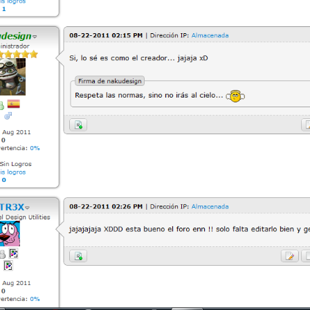
 
suscriber']}</div>

pan><span style="text-align: right; vertical-align: bott

