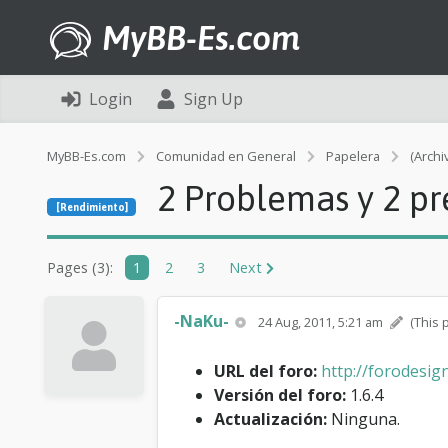
MyBB-Es.com
Login
Sign Up
MyBB-Es.com
Comunidad en General
Papelera
(Archi
2 Problemas y 2 pr
[Rendimiento]
Pages (3):
1
2
3
Next
-NaKu-
24 Aug, 2011, 5:21 am
(This 
URL del foro:
http://forodesig
Versión del foro:
1.6.4
Actualización:
Ninguna.