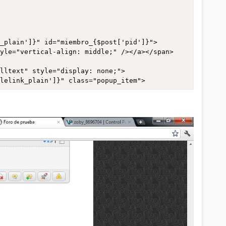
tyle="vertical-align: middle;" /></a></span>
ng" title="{$post['fid1']}" /><br /> <img src="