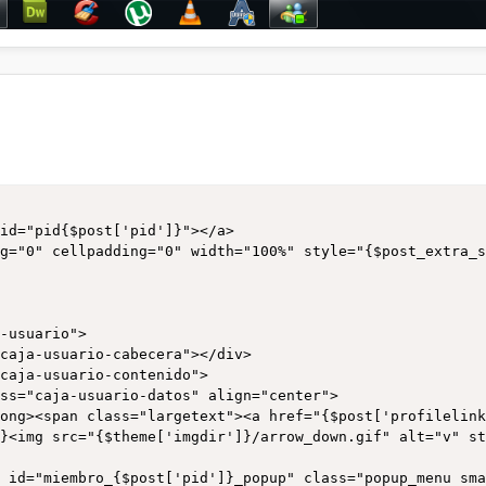
}{$post['button_report']}{$post['button_warn']}{$post['b
{$post['button_delete_pm']}</div>

id="pid{$post['pid']}"></a>

g="0" cellpadding="0" width="100%" style="{$post_extra_s
]}<img src="{$theme['imgdir']}/arrow_down.gif" alt="v" s