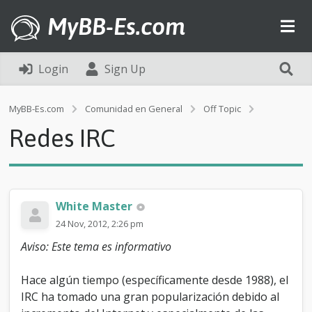
MyBB-Es.com
Login
Sign Up
R
MyBB-Es.com
Comunidad en General
Off Topic
e
Redes IRC
d
e
s
I
R
C
White Master
24 Nov, 2012, 2:26 pm
Aviso: Este tema es informativo
Hace algún tiempo (específicamente desde 1988), el
IRC ha tomado una gran popularización debido al