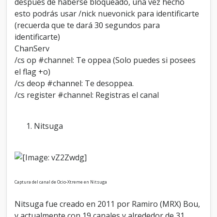
después de haberse bloqueado, una vez hecho
esto podrás usar /nick nuevonick para identificarte
(recuerda que te dará 30 segundos para
identificarte)
ChanServ
/cs op #channel: Te oppea (Solo puedes si posees
el flag +o)
/cs deop #channel: Te desoppea.
/cs register #channel: Registras el canal
Nitsuga
Captura del canal de Ocio-Xtreme en Nitsuga
Nitsuga fue creado en 2011 por Ramiro (MRX) Bou,
y actualmente con 19 canales y alrededor de 31