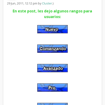
e
29 Jun, 2011, 12:12 pm by
Cluster
.)
u
En este post, les dejo algunos rangos para
s
u
usuarios:
a
r
i
o
s
p
a
r
a
f
o
r
o
s
[
E
s
p
a