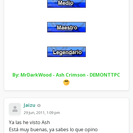
ñ
o
l
]
By: MrDarkWood - Ash Crimson - DEMONTTPC
Jaizu
29 Jun, 2011, 1:09 pm
Ya las he visto Ash
Está muy buenas, ya sabes lo que opino