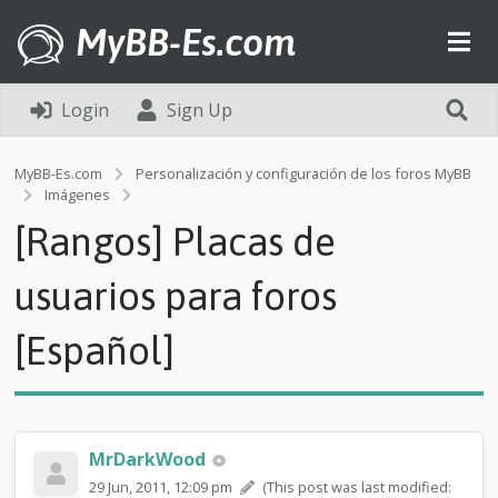
MyBB-Es.com
Login
Sign Up
MyBB-Es.com
Personalización y configuración de los foros MyBB
[
Imágenes
R
[Rangos] Placas de
a
n
g
usuarios para foros
o
s
[Español]
]
P
l
a
c
a
MrDarkWood
s
29 Jun, 2011, 12:09 pm
(This post was last modified:
d