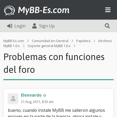
MyBB-Es.com
Login
Sign Up
MyBB-Es.com
Comunidad en General
Papelera
(Archivo)
P
MyBB 1.6.x
Soporte general MyBB 1.6.x
r
Problemas con funciones
o
b
l
del foro
e
m
a
s
c
Elenvardo
o
n
21 Aug, 2011, 8:35 am
f
bueno, cuando instale MyBB me salieron algunos
u
n
errores en la parte de la licencia, ahora instale y