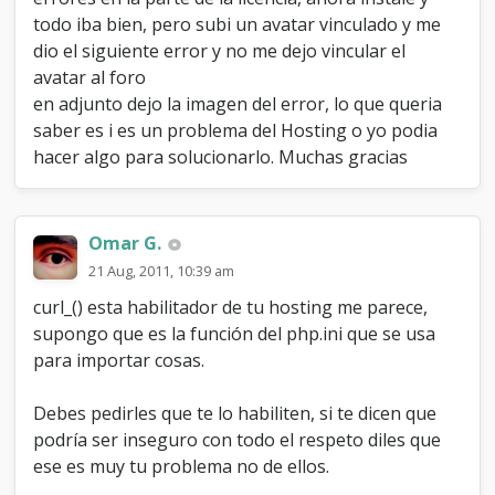
c
todo iba bien, pero subi un avatar vinculado y me
i
dio el siguiente error y no me dejo vincular el
o
avatar al foro
n
e
en adjunto dejo la imagen del error, lo que queria
s
saber es i es un problema del Hosting o yo podia
d
hacer algo para solucionarlo. Muchas gracias
e
l
f
o
Omar G.
r
o
21 Aug, 2011, 10:39 am
curl_() esta habilitador de tu hosting me parece,
supongo que es la función del php.ini que se usa
para importar cosas.
Debes pedirles que te lo habiliten, si te dicen que
podría ser inseguro con todo el respeto diles que
ese es muy tu problema no de ellos.