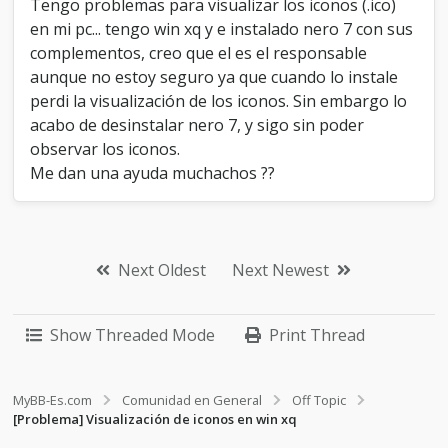
Tengo problemas para visualizar los iconos (.ico)
i
en mi pc... tengo win xq y e instalado nero 7 con sus
z
a
complementos, creo que el es el responsable
c
aunque no estoy seguro ya que cuando lo instale
i
perdi la visualización de los iconos. Sin embargo lo
ó
acabo de desinstalar nero 7, y sigo sin poder
n
d
observar los iconos.
e
Me dan una ayuda muchachos ??
i
c
o
n
o
Next Oldest
Next Newest
s
e
n
Show Threaded Mode
Print Thread
w
i
n
x
MyBB-Es.com
Comunidad en General
Off Topic
q
[Problema] Visualización de iconos en win xq