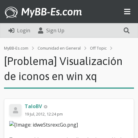
MyBB-Es.com
Login
Sign Up
[
MyBB-Es.com
Comunidad en General
Off Topic
P
[Problema] Visualización
r
o
b
de iconos en win xq
l
e
m
a
]
TaloBV
V
i
19 Jul, 2012, 12:24 pm
s
u
a
l