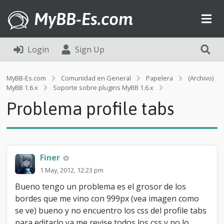
MyBB-Es.com
Login
Sign Up
MyBB-Es.com
Comunidad en General
Papelera
(Archivo)
P
MyBB 1.6.x
Soporte sobre plugins MyBB 1.6.x
r
Problema profile tabs
o
b
l
e
m
a
Finer
p
1 May, 2012, 12:23 pm
r
o
Bueno tengo un problema es el grosor de los
f
bordes que me vino con 999px (vea imagen como
i
se ve) bueno y no encuentro los css del profile tabs
l
e
para editarlo ya me revise todos los css y no lo