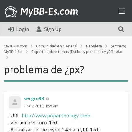
MyBB-Es.com
Login
Sign Up
MyBB-Es.com
Comunidad en General
Papelera
(Archivo)
MyBB 1.6.x
Soporte sobre temas (Estilos y plantillas) MyBB 1.6.x
p
r
problema de ¿px?
o
b
l
e
m
a
sergio98
d
1 Nov, 2010, 1:55 am
e
¿
-URL:
http://www.popanthology.com/
p
-Version del Foro: 1.6.0
x
-Actualizacion: de mybb 1.4.3 a mybb 1.6.0
?