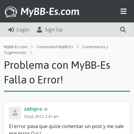
MyBB-Es.com
Login
Sign Up
MyBB-Es.com
Comunidad MyBB-Es
Comentarios y
P
Sugerencias
r
Problema con MyBB-Es
o
b
l
Falla o Error!
e
m
a
c
o
zahipro
n
M
29 Jul, 2012, 2:41 am
y
El error pasa que quize comentar un post y me sale
B
B
ese error O.o !