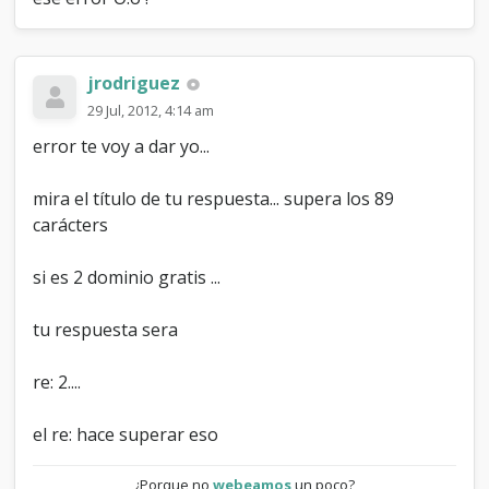
-
E
s
F
jrodriguez
a
29 Jul, 2012, 4:14 am
l
l
error te voy a dar yo...
a
o
mira el título de tu respuesta... supera los 89
E
r
carácters
r
o
si es 2 dominio gratis ...
r
!
tu respuesta sera
re: 2....
el re: hace superar eso
¿Porque no
webeamos
un poco?