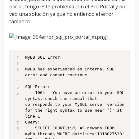
Q
oficial, tengo este problema con el Pro Portal y no
L
veo una solución ya que no entiendo el error
tampoco:
MyBB SQL Error

MyBB has experienced an internal SQL 
error and cannot continue.

SQL Error:

    1064 - You have an error in your SQL 
syntax; check the manual that 
corresponds to your MySQL server version 
for the right syntax to use near ')' at 
line 1

Query:

    SELECT COUNT(tid) AS newann FROM 
mybb_threads WHERE dateline>'1318027530' 