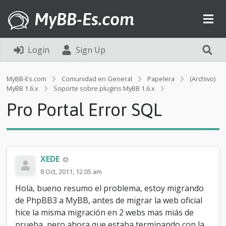
MyBB-Es.com
Login
Sign Up
MyBB-Es.com
Comunidad en General
Papelera
(Archivo)
P
MyBB 1.6.x
Soporte sobre plugins MyBB 1.6.x
r
Pro Portal Error SQL
o
P
o
r
t
a
XEDE
l
8 Oct, 2011, 12:05 am
E
r
Hola, bueno resumo el problema, estoy migrando
r
de PhpBB3 a MyBB, antes de migrar la web oficial
o
hice la misma migración en 2 webs mas miás de
r
S
prueba, pero ahora que estaba terminando con la