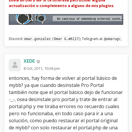
Envía un DM o MP si te interesa patrocinar alguna
actualización o complemento a alguno de mis plugins.
Discord
(
); Telegram at
;
omar.gonzalez
Omar G.#6117
@omarugc
XEDE
8 Oct, 2011, 10:04 pm
entonces, hay forma de volver al portal básico de
mybb? ya que cuando desinstale Pro Portal
también note que el portal básico dejo de funcionar
-_-, osea desinstale pro portal y trate de entrar al
portal.php y me tiraba errores no recuerdo cuales
pero no funcionaba, en todo caso para ir a una
solución, como puedo restaurar el portal original
de mybb? con solo restaurar el portal.php de una