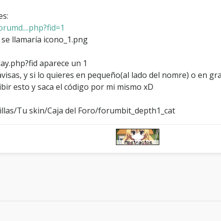
es:
orumd....php?fid=1
 se llamaría icono_1.png
ay.php?fid aparece un 1
isas, y si lo quieres en pequeño(al lado del nomre) o en gran
bir esto y saca el código por mi mismo xD
tillas/Tu skin/Caja del Foro/forumbit_depth1_cat