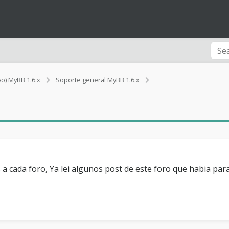
p
vo) MyBB 1.6.x
Soporte general MyBB 1.6.x
o
n
e
r
i
m
a
g
e
a cada foro, Ya lei algunos post de este foro que habia pa
n
e
n
e
l
f