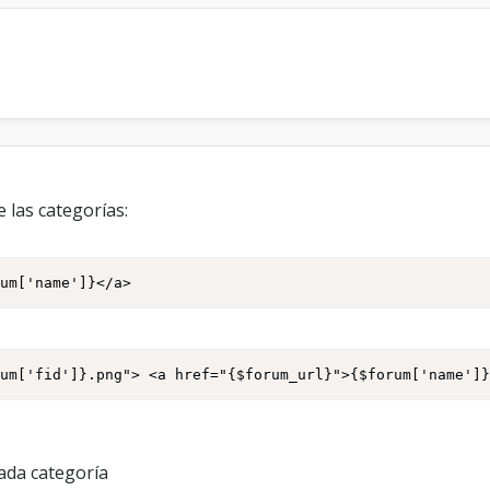
o
r
o
 las categorías:
rum['name']}</a>
rum['fid']}.png"> <a href="{$forum_url}">{$forum['name']
cada categoría