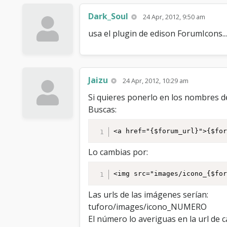
Dark_Soul
24 Apr, 2012, 9:50 am
usa el plugin de edison ForumIcons...
Jaizu
24 Apr, 2012, 10:29 am
Si quieres ponerlo en los nombres de
Buscas:
<a href="{$forum_url}">{$fo
Lo cambias por:
<img src="images/icono_{$fo
Las urls de las imágenes serían:
tuforo/images/icono_NUMERO
El número lo averiguas en la url de 