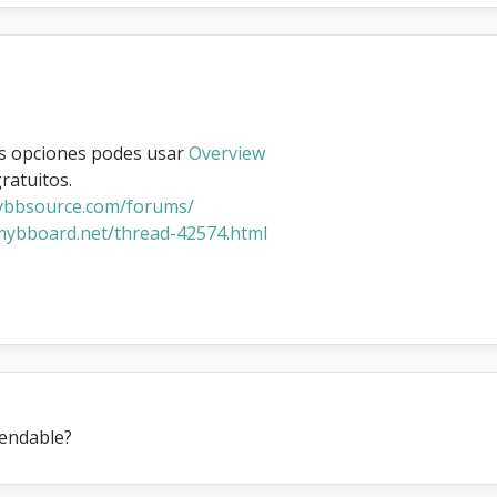
e
n
e
l
i
n
d
as opciones podes usar
Overview
e
ratuitos.
x
u
mybbsource.com/forums/
l
mybboard.net/thread-42574.html
t
i
m
o
s
t
e
m
a
s
mendable?
p
o