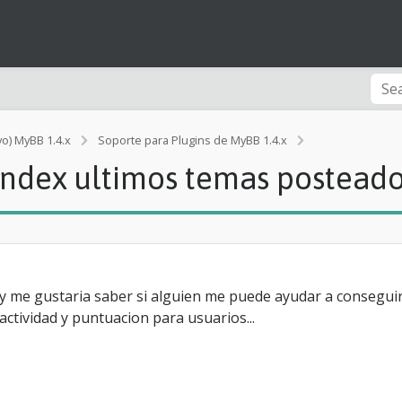
P
vo) MyBB 1.4.x
Soporte para Plugins de MyBB 1.4.x
l
index ultimos temas posteado
u
g
i
n
q
u
e
m
 y me gustaria saber si alguien me puede ayudar a conseguir
u
 actividad y puntuacion para usuarios...
e
s
t
r
e