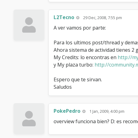
L2Tecno
29 Dec, 2008, 7:55 pm
A ver vamos por parte:
Para los ultimos post/thread y dem
Ahora sistema de actividad tienes 2 g
My Credits: lo encontras en
http://
y My plaza turbo:
http://community.
Espero que te sirvan.
Saludos
PokePedro
1 Jan, 2009, 4:00 pm
overview funciona bien? D: es reco