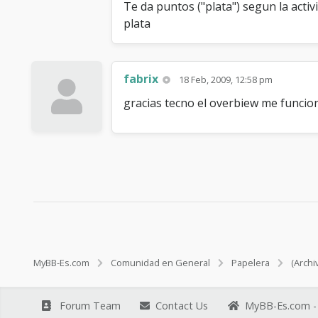
Te da puntos ("plata") segun la act
plata
fabrix
18 Feb, 2009, 12:58 pm
gracias tecno el overbiew me funcio
MyBB-Es.com
Comunidad en General
Papelera
(Archi
Forum Team
Contact Us
MyBB-Es.com - 