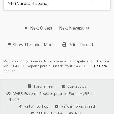
NH (Naruto Hispano)
Next Oldest
Next Newest
Show Threaded Mode
Print Thread
MyBB-Es.com
Comunidad en General
Papelera
(Archivo)
MyBB 1.4.x
Soporte para Plugins de MyBB 1.4.x
Plugin Para
Spoiler
Forum Team
Contact Us
MyBB-Es.com - Soporte para los Foros MyBB en
Español
Return to Top
Mark all forums read
RSS Syndication
Help