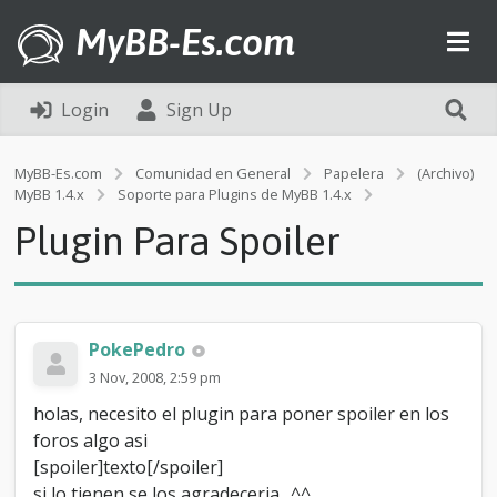
MyBB-Es.com
Login
Sign Up
MyBB-Es.com
Comunidad en General
Papelera
(Archivo)
P
MyBB 1.4.x
Soporte para Plugins de MyBB 1.4.x
l
Plugin Para Spoiler
u
g
i
n
P
a
PokePedro
r
3 Nov, 2008, 2:59 pm
a
S
holas, necesito el plugin para poner spoiler en los
p
foros algo asi
o
[spoiler]texto[/spoiler]
i
l
si lo tienen se los agradeceria.. ^^