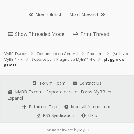
Next Oldest
Next Newest
Show Threaded Mode
Print Thread
MyBB-Es.com
Comunidad en General
Papelera
(Archivo)
MyBB 1.4.x
Soporte para Plugins de MyBB 1.4.x
pluggin de
games
Forum Team
Contact Us
MyBB-Es.com - Soporte para los Foros MyBB en
Español
Return to Top
Mark all forums read
RSS Syndication
Help
Forum software by
MyBB