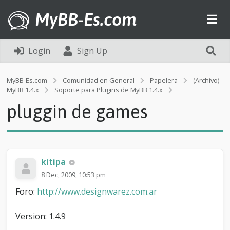
MyBB-Es.com
Login
Sign Up
MyBB-Es.com
Comunidad en General
Papelera
(Archivo)
p
MyBB 1.4.x
Soporte para Plugins de MyBB 1.4.x
l
pluggin de games
u
g
g
i
n
d
kitipa
e
8 Dec, 2009, 10:53 pm
g
a
Foro:
http://www.designwarez.com.ar
m
e
Version: 1.4.9
s