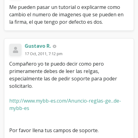
c
Me pueden pasar un tutorial o explicarme como
a
cambio el numero de imagenes que se pueden en
m
b
la firma, el que tengo por defecto es dos.
i
a
r
n
Gustavo R.
u
17 Oct, 2011, 7:12 pm
m
e
Compañero yo te puedo decir como pero
r
primeramente debes de leer las relgas,
o
especialmente las de pedir soporte para poder
d
solicitarlo.
e
i
m
http://www.mybb-es.com/Anuncio-reglas-ge...de-
a
mybb-es
g
e
n
e
Por favor llena tus campos de soporte.
s