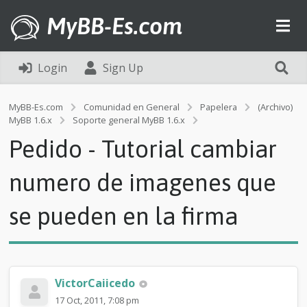
MyBB-Es.com
Login
Sign Up
MyBB-Es.com
Comunidad en General
Papelera
(Archivo)
P
MyBB 1.6.x
Soporte general MyBB 1.6.x
e
Pedido - Tutorial cambiar
d
i
d
numero de imagenes que
o
-
se pueden en la firma
T
u
t
o
r
i
VictorCaiicedo
a
17 Oct, 2011, 7:08 pm
l