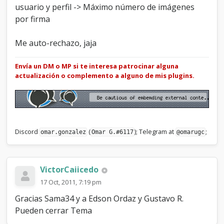
usuario y perfil -> Máximo número de imágenes
por firma
Me auto-rechazo, jaja
Envía un DM o MP si te interesa patrocinar alguna
actualización o complemento a alguno de mis plugins.
Discord
(
); Telegram at
;
omar.gonzalez
Omar G.#6117
@omarugc
VictorCaiicedo
17 Oct, 2011, 7:19 pm
Gracias Sama34 y a Edson Ordaz y Gustavo R.
Pueden cerrar Tema