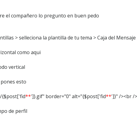
bre el compañero lo pregunto en buen pedo
ntillas > selleciona la plantilla de tu tema > Caja del Mensaje 
izontal como aqui
do vertical
o pones esto
{$post['fid
**
']}.gif" border="0" alt="{$post['fid
**
']}" /><br /
mpo de perfil