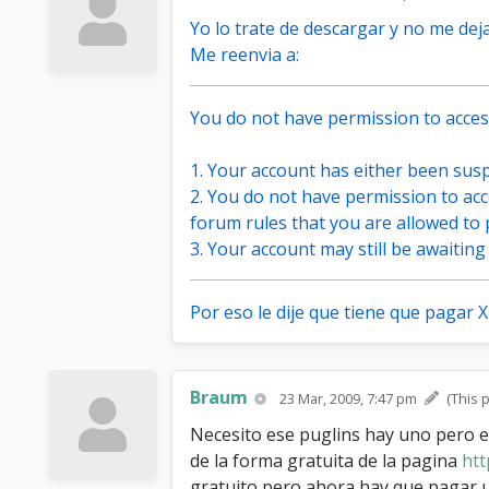
Yo lo trate de descargar y no me deja
Me reenvia a:
You do not have permission to access
1. Your account has either been sus
2. You do not have permission to acc
forum rules that you are allowed to 
3. Your account may still be awaitin
Por eso le dije que tiene que pagar 
Braum
23 Mar, 2009, 7:47 pm
(This 
Necesito ese puglins hay uno pero es
de la forma gratuita de la pagina
htt
gratuito pero ahora hay que pagar u