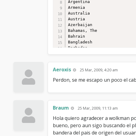
Argentina

Armenia

Australia

Austria

Azerbaijan

Bahamas, The

Bahrain

Bangladesh

Barbados

Belarus

Belgium

Belize

Aeroxis
25 Mar, 2009, 4:20 am
Benin

Bhutan

Perdon, se me escapo un poco el cab
Bolivia

Bosnia_Herzegovina

Botswana

Brazil

Brunei

Braum
25 Mar, 2009, 11:13 am
Bulgaria

Burkina Faso

Hola quiero agradecer a wolkman po
Burma

bueno, pero aun sigo buscando el plu
Burundi

bandera del pais de origen del usuari
Cambodia
