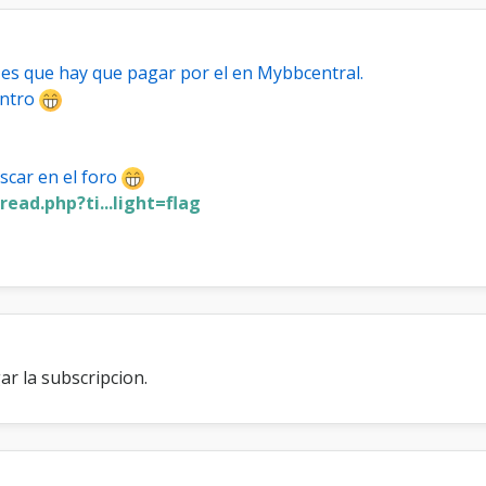
e
p
a
 es que hay que pagar por el en Mybbcentral.
i
s
entro
e
s
p
uscar en el foro
a
r
ad.php?ti...light=flag
a
l
o
s
p
e
r
f
ar la subscripcion.
i
l
e
s
e