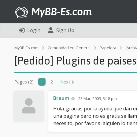
MyBB-Es.com
Login
Sign Up
MyBB-Es.com
Comunidad en General
Papelera
(Archi
[Pedido] Plugins de paises
Pages (2):
1
2
Next
Braum
23 Mar, 2009, 3:18 pm
Hola. gracias por la ayuda que dan en
una pagina pero no es gratis se llam
necesito, por favor si alguien lo ti