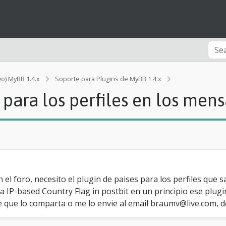
[
vo) MyBB 1.4.x
Soporte para Plugins de MyBB 1.4.x
P
 para los perfiles en los mens
e
d
i
d
o
]
P
l
u
 el foro, necesito el plugin de paises para los perfiles que
g
a IP-based Country Flag in postbit en un principio ese plugin
i
ene que lo comparta o me lo envie al email braumv@live.com, 
n
s
d