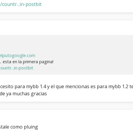
ountr...in-postbit
elputogoogle.com
. esta en la primera pagina!
untr...in-postbit
ecesito para mybb 1.4 y el que mencionas es para mybb 1.2 t
sde ya muchas gracias
stale como pluing