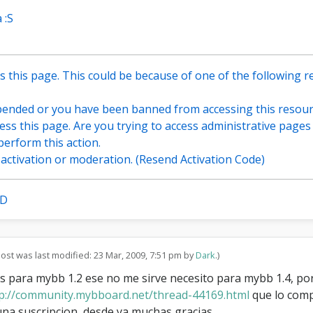
n
l
 :S
o
s
m
e
 this page. This could be because of one of the following r
n
s
a
pended or you have been banned from accessing this resour
j
ess this page. Are you trying to access administrative pages
e
perform this action.
s
g activation or moderation. (Resend Activation Code)
XD
post was last modified: 23 Mar, 2009, 7:51 pm by
Dark
.)
 para mybb 1.2 ese no me sirve necesito para mybb 1.4, por f
p://community.mybboard.net/thread-44169.html
que lo comp
na suscripcion, desde ya muchas gracias