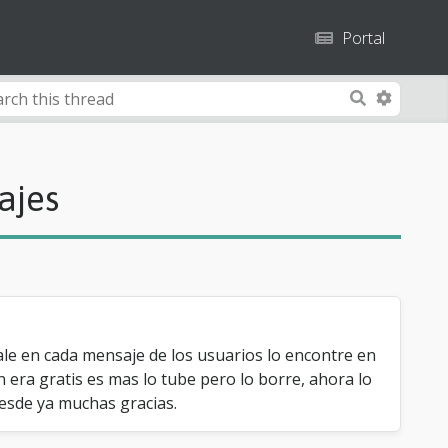
Portal
A
S
d
e
v
a
a
r
ajes
n
c
c
h
e
d
S
e
a
 sale en cada mensaje de los usuarios lo encontre en
r
 era gratis es mas lo tube pero lo borre, ahora lo
c
desde ya muchas gracias.
h