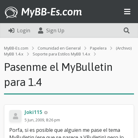
MyBB-Es.com
Login
Sign Up
MyBB-Es.com
Comunidad en General
Papelera
(Archivo)
P
MyBB 1.4.x
Soporte para Estilos MyBB 1.4.x
a
Pasenme el MyBulletin
s
e
n
para 1.4
m
e
e
l
M
Joki115
y
B
5 Jun, 2009, 8:26 pm
u
Porfa, si es posible que alguien me pase el tema
l
l
MyBulletin (ese que se parece a VBulletin) pero lo