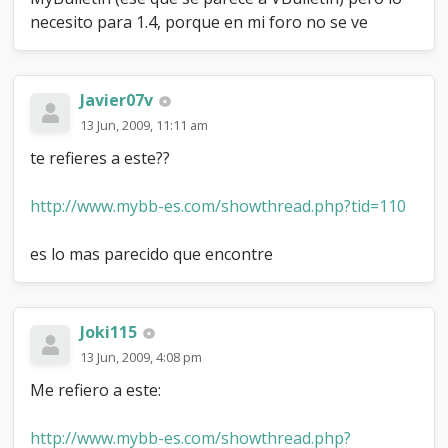
e
necesito para 1.4, porque en mi foro no se ve
t
i
n
p
Javier07v
a
13 Jun, 2009, 11:11 am
r
a
te refieres a este??
1
.
4
http://www.mybb-es.com/showthread.php?tid=110
es lo mas parecido que encontre
Joki115
13 Jun, 2009, 4:08 pm
Me refiero a este:
http://www.mybb-es.com/showthread.php?