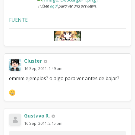
e
Pulsen
aquí
para ver una previewn.
FUENTE
Cluster
16 Sep, 2011, 1:49 pm
emmm ejemplos? o algo para ver antes de bajar?
Gustavo R.
16 Sep, 2011, 2:15 pm