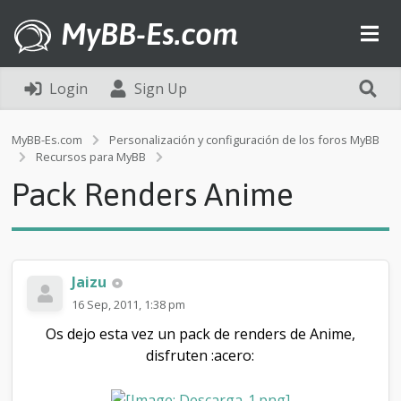
MyBB-Es.com
Login
Sign Up
MyBB-Es.com
Personalización y configuración de los foros MyBB
P
Recursos para MyBB
a
Pack Renders Anime
c
k
R
e
n
d
Jaizu
e
16 Sep, 2011, 1:38 pm
r
s
Os dejo esta vez un pack de renders de Anime,
A
disfruten :acero:
n
i
m