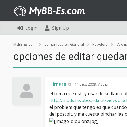
MyBB-Es.com
Login
Sign Up
MyBB-Es.com
Comunidad en General
Papelera
(Archi
opciones de editar queda
Himura
14 Sep, 2009, 7:06 pm
el tema que estoy usando se llama b
http://mods.mybboard.net/view/bla
el problem que tengo es que cuando q
del postbit, y me cuesta pinchar las