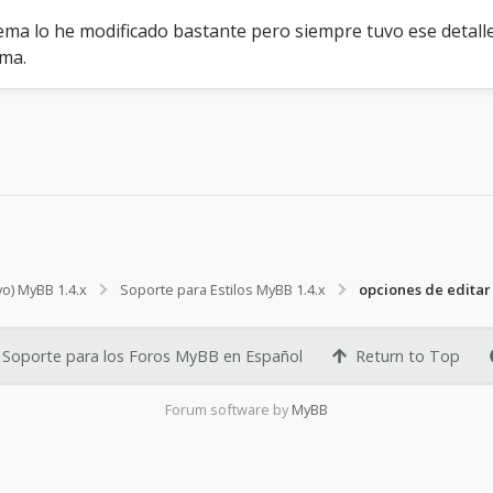
q
ema lo he modificado bastante pero siempre tuvo ese detalle
u
e
ema.
d
a
n
m
a
l
u
b
i
c
a
vo) MyBB 1.4.x
Soporte para Estilos MyBB 1.4.x
opciones de edita
d
a
s
Soporte para los Foros MyBB en Español
Return to Top
Forum software by
MyBB