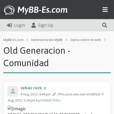
MyBB-Es.com
Login
Sign Up
O
MyBB-Es.com
Administrando MyBB
Opina sobre mi web
l
Old Generacion -
d
G
e
Comunidad
n
e
r
a
c
sebas rock
i
o
9 Aug, 2012, 4:44 pm
(This post was last modified: 9
n
Aug, 2012, 5:29 pm by
RAMMSTEIN
.)
-
C
o