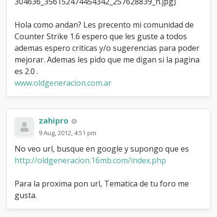
m
u
Hola como andan? Les precento mi comunidad de
n
i
Counter Strike 1.6 espero que les guste a todos
d
ademas espero criticas y/o sugerencias para poder
a
mejorar. Ademas les pido que me digan si la pagina
d
es 2.0 .
www.oldgeneracion.com.ar
zahipro
9 Aug, 2012, 4:51 pm
No veo url, busque en google y supongo que es
http://oldgeneracion.16mb.com/index.php
Para la proxima pon url, Tematica de tu foro me
gusta.