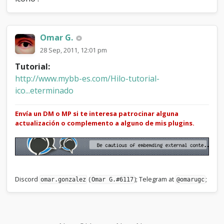
n
o
Omar G.
28 Sep, 2011, 12:01 pm
Tutorial:
http://www.mybb-es.com/Hilo-tutorial-
ico...eterminado
Envía un DM o MP si te interesa patrocinar alguna
actualización o complemento a alguno de mis plugins.
Discord
(
); Telegram at
;
omar.gonzalez
Omar G.#6117
@omarugc