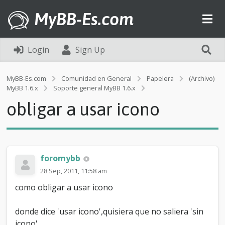
MyBB-Es.com
Login
Sign Up
MyBB-Es.com
Comunidad en General
Papelera
(Archivo)
o
MyBB 1.6.x
Soporte general MyBB 1.6.x
b
obligar a usar icono
l
i
g
a
r
a
foromybb
u
28 Sep, 2011, 11:58 am
s
a
como obligar a usar icono
r
i
donde dice 'usar icono',quisiera que no saliera 'sin
c
o
icono'.