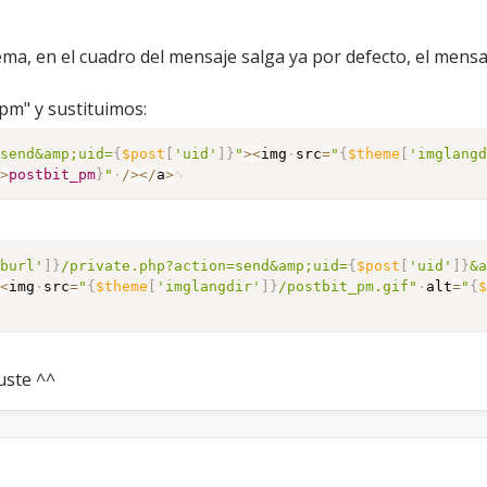
i
r
ema, en el cuadro del mensaje salga ya por defecto, el mensa
m
e
n
_pm" y sustituimos:
s
a
=send&amp;uid=
{
$post
[
'uid'
]
}
"
>
<
img
src
=
"
{
$theme
[
'imglang
j
-
>
postbit_pm
}
"
/
>
<
/
a
>
e
e
n
l
a
bburl'
]
}
/private.php?action=send&amp;uid=
{
$post
[
'uid'
]
}
&
u
>
<
img
src
=
"
{
$theme
[
'imglangdir'
]
}
/postbit_pm.gif"
alt
=
"
{
r
l
d
e
uste ^^
l
M
.
P
e