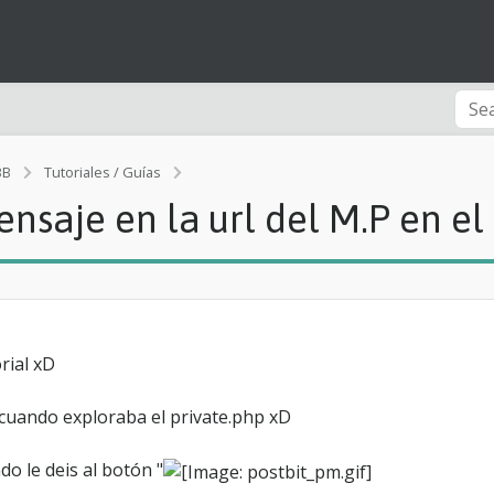
BB
Tutoriales / Guías
Novedad
ensaje en la url del M.P en el
[
T
u
t
o
r
i
rial xD
a
l
]
 cuando exploraba el private.php xD
A
ñ
o le deis al botón "
a
d