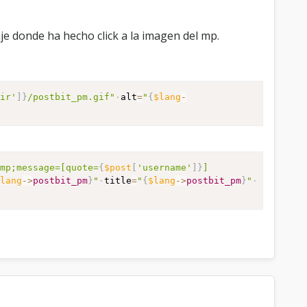
je donde ha hecho click a la imagen del mp.
dir'
]
}
/postbit_pm.gif"
alt
=
"
{
$lang
-
amp;message=[quote=
{
$post
[
'username'
]
}
]
$lang
-
>
postbit_pm
}
"
title
=
"
{
$lang
-
>
postbit_pm
}
"