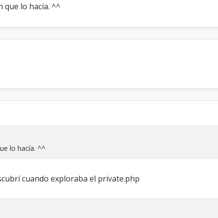
n
n que lo hacía. ^^
e
l
p
o
s
t
b
i
t
ue lo hacía. ^^
escubrí cuando exploraba el private.php