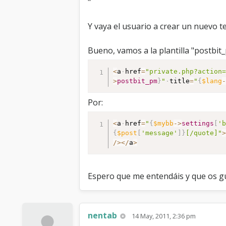
"
Y vaya el usuario a crear un nuevo t
Bueno, vamos a la plantilla "postbit
<
a
href
=
"private.php?action
>
postbit_pm
}
"
title
=
"
{
$lang
Por:
<
a
href
=
"
{
$mybb
-
>
settings
[
'
{
$post
[
'message'
]
}
[/quote]"
/
>
<
/
a
>
Espero que me entendáis y que os g
nentab
14 May, 2011, 2:36 pm