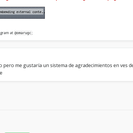
legram at
;
@omarugc
ro pero me gustaría un sistema de agradecimientos en ves 
e