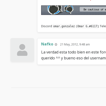
Discord
(
); Te
omar.gonzalez
Omar G.#6117
Nafko
21 May, 2012, 9:48 am
La verdad esta todo bien en este fo
querido ^^ y bueno eso del usernam