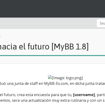
Novedad
acia el futuro [MyBB 1.8]
M
y
B
B
-
E
s
,
m
tuó una junta de staff en MyBB-Es.com, en dicha junta trata
i
r
 futuro, crea esta encuesta para que tu,
[username]
, part
a
emos, sera una actualización muy extra rutinaria y con un s
n
d