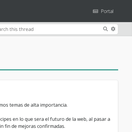
Portal
A
S
d
e
v
a
a
r
n
c
c
h
e
d
S
e
a
mos temas de alta importancia.
r
c
icipes en lo que sera el futuro de la web, al pasar a
h
in fin de mejoras confirmadas.