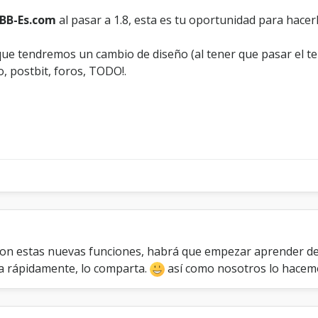
o
BB-Es.com
al pasar a 1.8, esta es tu oportunidad para hace
h
a
ue tendremos un cambio de diseño (al tener que pasar el t
c
i
, postbit, foros, TODO!.
a
e
l
f
u
t
u
r
o
[
M
y
B
 con estas nuevas funciones, habrá que empezar aprender d
B
a rápidamente, lo comparta.
así como nosotros lo hacem
1
.
8
]