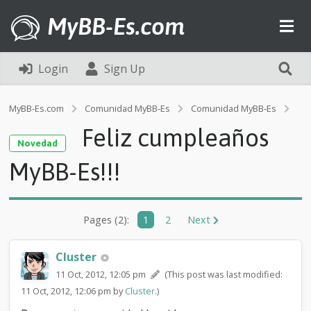
MyBB-Es.com
Login
Sign Up
MyBB-Es.com
Comunidad MyBB-Es
Comunidad MyBB-Es
N
Feliz cumpleaños
F
Novedad
e
MyBB-Es!!!
l
i
z
c
u
Pages (2):
1
2
Next
m
p
Cluster
l
e
11 Oct, 2012, 12:05 pm
(This post was last modified:
a
11 Oct, 2012, 12:06 pm by
Cluster
.)
ñ
o