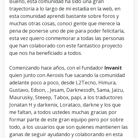
Bueno, esta comunidad ha sido una gran
s
trayectoria a lo largo de mi estadia en la web, en
M
esta comunidad aprendi bastante sobre foros y
y
muchas otras cosas, conoci gente que merece la
B
B
pena de ponerse uno de pie para poder felicitarla,
-
esta vez quiero conmemorar a todas las personas
E
que han colaborado con este fantastico proyecto
s
!
que nos ha beneficiado a todos.
!
!
Comenzando hace años, con el fundador
Invanit
quien junto con Aeroxis fue sacando la comunidad
adelante poco a poco, desde L2Tecno, Himura,
Gustavo, Edson, , Jesam, Darknessdh, Sama, Jaizu,
Maurusky, Steeep, Tabox, papi, a los traductores
Jonatan H y darkenix, Lorataco, darkne y los que
me faltan, a todos ustedes muchas gracias por
formar parte de este gran equipo pero por sobre
todo, a los usuarios que son quienes mantienen las
ganas de seguir ayudando y colaborando en esta