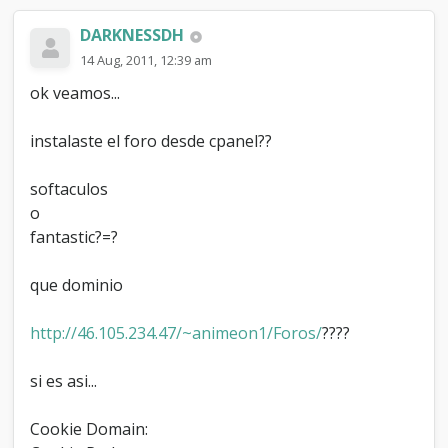
DARKNESSDH
14 Aug, 2011, 12:39 am
ok veamos...
instalaste el foro desde cpanel??
softaculos
o
fantastic?=?
que dominio
http://46.105.234.47/~animeon1/Foros/
????
si es asi...
Cookie Domain: