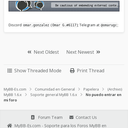
Discord
(
); Telegram at
;
omar.gonzalez
Omar G.#6117
@omarugc
Next Oldest
Next Newest
Show Threaded Mode
Print Thread
MyBB-Es.com
Comunidad en General
Papelera
(Archivo)
MyBB 1.6.x
Soporte general MyBB 1.6.x
No puedo entrar en
mi foro
Forum Team
Contact Us
MyBB-Es.com - Soporte para los Foros MyBB en