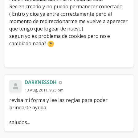
m
Recien creado y no puedo permanecer conectado
i
( Entro y dice ya entre correctamente pero al
f
momento de redireccionarme me vuelve a aperecer
o
r
que tengo que logear de nuevo)
o
segun yo es problema de cookies pero no e
cambiado nada?
DARKNESSDH
13 Aug, 2011, 9:25 pm
revisa mi forma y lee las reglas para poder
brindarte ayuda
saludos...