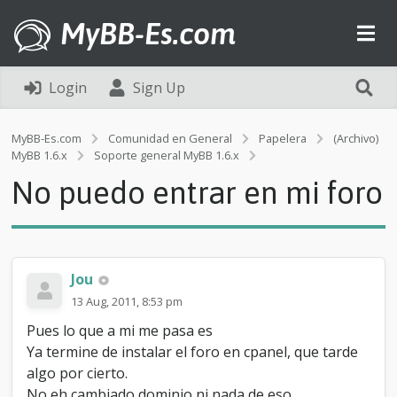
MyBB-Es.com
Login
Sign Up
MyBB-Es.com
Comunidad en General
Papelera
(Archivo)
N
MyBB 1.6.x
Soporte general MyBB 1.6.x
o
No puedo entrar en mi foro
p
u
e
d
o
e
Jou
n
13 Aug, 2011, 8:53 pm
t
r
Pues lo que a mi me pasa es
a
Ya termine de instalar el foro en cpanel, que tarde
r
algo por cierto.
e
n
No eh cambiado dominio ni nada de eso..