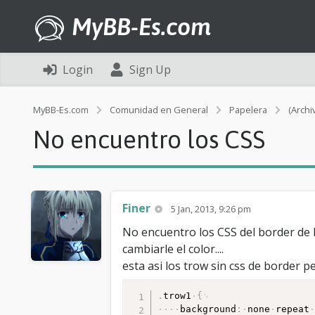
MyBB-Es.com
Login
Sign Up
MyBB-Es.com
Comunidad en General
Papelera
(Archi
No encuentro los CSS
Finer
5 Jan, 2013, 9:26 pm
No encuentro los CSS del border de l
cambiarle el color....
esta asi los trow sin css de border pe
.
trow1
{
background
:
none
repeat