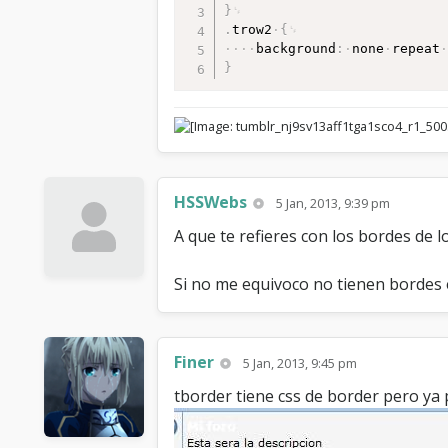
}
.
trow2
{
background
:
none
repeat
}
HSSWebs
5 Jan, 2013, 9:39 pm
A que te refieres con los bordes de l
Si no me equivoco no tienen bordes e
Finer
5 Jan, 2013, 9:45 pm
tborder tiene css de border pero ya