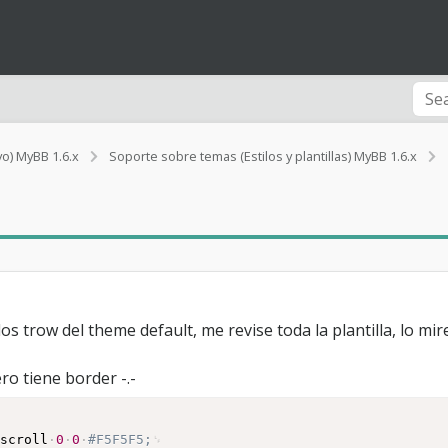
vo) MyBB 1.6.x
Soporte sobre temas (Estilos y plantillas) MyBB 1.6.x
t
os trow del theme default, me revise toda la plantilla, lo mi
l
ro tiene border -.-
scroll
0
0
#F5F5F5;