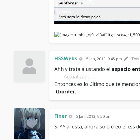
HSSWebs
5 Jan, 2013, 9:45 pm
(This
Ahh y trata ajustando el
espacio ent
- - - Actualizado - - -
Entonces es lo último que te mencion
.tborder
.
Finer
5 Jan, 2013, 9:50 pm
Si ^^ ai esta, ahora solo creo el css 