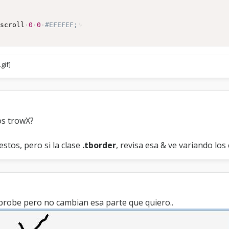
scroll
0
0
#EFEFEF;
os trowX?
stos, pero si la clase
.tborder
, revisa esa & ve variando lo
 probe pero no cambian esa parte que quiero..