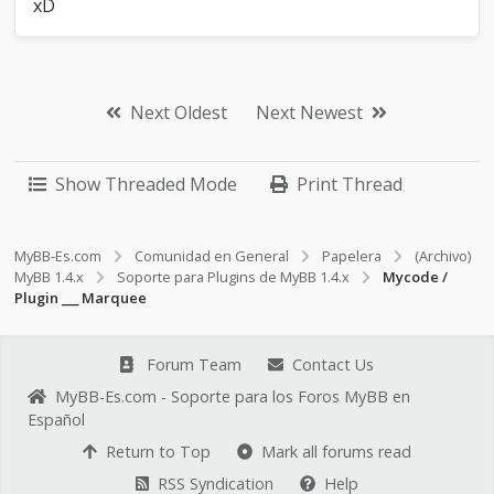
xD
Next Oldest
Next Newest
Show Threaded Mode
Print Thread
MyBB-Es.com
Comunidad en General
Papelera
(Archivo)
MyBB 1.4.x
Soporte para Plugins de MyBB 1.4.x
Mycode /
Plugin ___ Marquee
Forum Team
Contact Us
MyBB-Es.com - Soporte para los Foros MyBB en
Español
Return to Top
Mark all forums read
RSS Syndication
Help