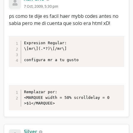
7 Oct, 2009, 5:30 pm
ps como te dije es facil haer mybb codes antes no
sabia pero me di cuenta que solo era html xD!
Expresion Regular:

\[mr\](.*?)\[/mr\]

configura mr a tu gusto
Remplazar por:

<MARQUEE width = 50% scrolldelay = 0 
Silver