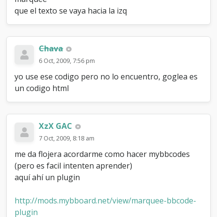
_
que el texto se vaya hacia la izq
M
a
r
q
Chava
u
6 Oct, 2009, 7:56 pm
e
e
yo use ese codigo pero no lo encuentro, goglea es
un codigo html
XzX GAC
7 Oct, 2009, 8:18 am
me da flojera acordarme como hacer mybbcodes
(pero es facil intenten aprender)
aquí ahí un plugin
http://mods.mybboard.net/view/marquee-bbcode-
plugin