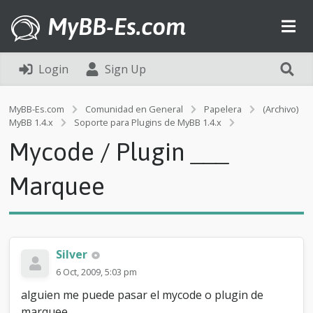
MyBB-Es.com
Login
Sign Up
MyBB-Es.com
Comunidad en General
Papelera
(Archivo)
M
MyBB 1.4.x
Soporte para Plugins de MyBB 1.4.x
y
Mycode / Plugin ___
c
o
d
Marquee
e
/
P
l
u
Silver
g
i
6 Oct, 2009, 5:03 pm
n
alguien me puede pasar el mycode o plugin de
_
_
marquee