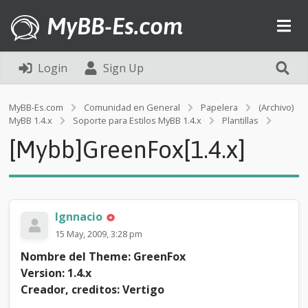
MyBB-Es.com
Login
Sign Up
MyBB-Es.com
Comunidad en General
Papelera
(Archivo)
[
MyBB 1.4.x
Soporte para Estilos MyBB 1.4.x
Plantillas
M
[Mybb]GreenFox[1.4.x]
y
b
b
]
G
r
Ignnacio
e
15 May, 2009, 3:28 pm
e
n
Nombre del Theme: GreenFox
F
Version: 1.4.x
o
Creador, creditos: Vertigo
x
[