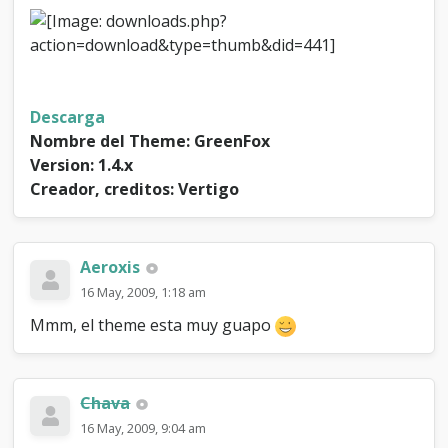
1
.
4
.
x
]
Descarga
Nombre del Theme: GreenFox
Version: 1.4.x
Creador, creditos: Vertigo
Aeroxis
16 May, 2009, 1:18 am
Mmm, el theme esta muy guapo
Chava
16 May, 2009, 9:04 am