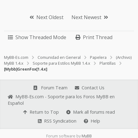
Next Oldest
Next Newest
Show Threaded Mode
Print Thread
MyBB-Es.com
Comunidad en General
Papelera
(Archivo)
MyBB 1.4.x
Soporte para Estilos MyBB 1.4.x
Plantillas
[Mybb]GreenFox[1.4.x]
Forum Team
Contact Us
MyBB-Es.com - Soporte para los Foros MyBB en
Español
Return to Top
Mark all forums read
RSS Syndication
Help
Forum software by
MyBB