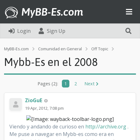
MyBB-Es.com
Login
Sign Up
M
MyBB-Es.com
Comunidad en General
Off Topic
y
Mybb-Es en el 2008
b
b
-
E
Pages (2):
1
2
Next
s
e
n
ZioGuE
e
l
19 Apr, 2012, 7:08 pm
2
0
0
Viendo y andando de curioso en
http://archive.org
.
8
Me puse a navegar en Mybb-es como era en