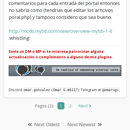
comentarios para cada entrada del portal entonces
no sabria como (tendrias que editar los arhcivos
poral.php) y tampoco considero que sea bueno.
http://mods.mybb.com/view/overview-mybb-1-6
:whistling:
Envía un DM o MP si te interesa patrocinar alguna
actualización o complemento a alguno de mis plugins.
Discord
(
); Telegram at
;
omar.gonzalez
Omar G.#6117
@omarugc
Pages (2):
1
2
Next
Next Oldest
Next Newest