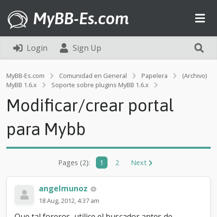
MyBB-Es.com
Login
Sign Up
MyBB-Es.com
Comunidad en General
Papelera
(Archivo)
M
MyBB 1.6.x
Soporte sobre plugins MyBB 1.6.x
o
Modificar/crear portal
d
i
f
para Mybb
i
c
a
r
Pages (2):
1
2
Next
/
c
r
angelmunoz
e
18 Aug, 2012, 4:37 am
a
r
Que tal foreros, utilice el buscador antes de