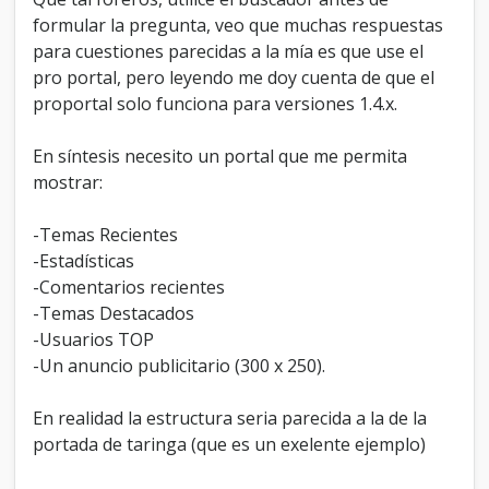
p
formular la pregunta, veo que muchas respuestas
o
para cuestiones parecidas a la mía es que use el
r
t
pro portal, pero leyendo me doy cuenta de que el
a
proportal solo funciona para versiones 1.4.x.
l
p
En síntesis necesito un portal que me permita
a
r
mostrar:
a
M
-Temas Recientes
y
-Estadísticas
b
b
-Comentarios recientes
-Temas Destacados
-Usuarios TOP
-Un anuncio publicitario (300 x 250).
En realidad la estructura seria parecida a la de la
portada de taringa (que es un exelente ejemplo)